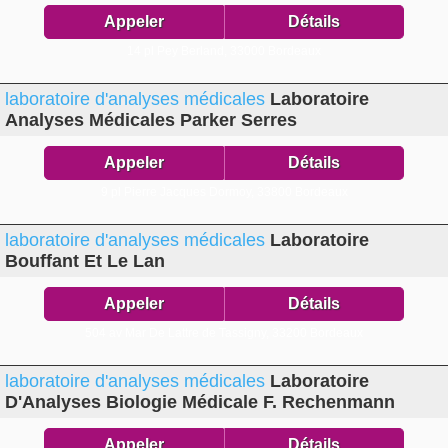
Appeler
Détails
14 pl Pey Berland,
33000 Bordeaux
laboratoire d'analyses médicales
Laboratoire
Analyses Médicales Parker Serres
Appeler
Détails
9 pl Pierre Jacques Dormoy,
33800 Bordeaux
laboratoire d'analyses médicales
Laboratoire
Bouffant Et Le Lan
Appeler
Détails
504 av Mar De Lattre de Tassigny,
33200 Bordeaux
laboratoire d'analyses médicales
Laboratoire
D'Analyses Biologie Médicale F. Rechenmann
Appeler
Détails