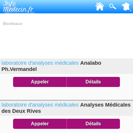
Info
Medecin.fr
LABORATOIRES D'ANALYSES MÉDICALES
Bordeaux
laboratoire d'analyses médicales
Analabo
Ph.Vermandel
Appeler
Détails
14 pl Amélie Raba Léon,
33000 Bordeaux
laboratoire d'analyses médicales
Analyses Médicales
des Deux Rives
Appeler
Détails
accueil39 cours Victor Hugo,
33000 Bordeaux