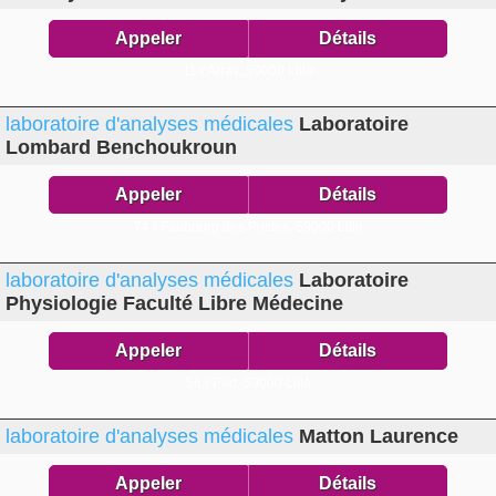
Appeler
Détails
11 r Arras,
59000 Lille
laboratoire d'analyses médicales
Laboratoire
Lombard Benchoukroun
Appeler
Détails
74 r Faubourg des Postes,
59000 Lille
laboratoire d'analyses médicales
Laboratoire
Physiologie Faculté Libre Médecine
Appeler
Détails
56 r Port,
59000 Lille
laboratoire d'analyses médicales
Matton Laurence
Appeler
Détails