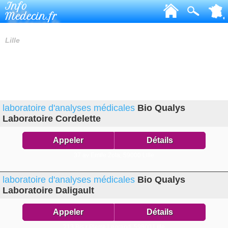
Info
Medecin.fr
LABORATOIRES D'ANALYSES MÉDICALES
Lille
laboratoire d'analyses médicales
Bio Qualys
Laboratoire Cordelette
Appeler
Détails
37 av Emile Zola,
59000 Lille
laboratoire d'analyses médicales
Bio Qualys
Laboratoire Daligault
Appeler
Détails
213 Bis r Pierre Legrand,
59800 Lille