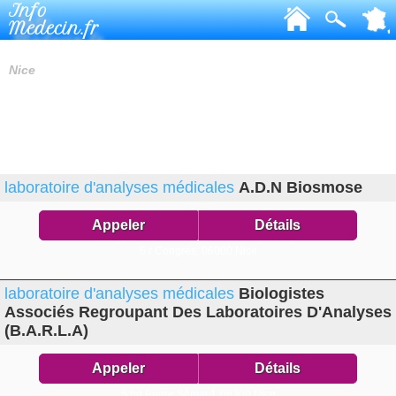
Info
Medecin.fr
LABORATOIRES D'ANALYSES MÉDICALES
Nice
laboratoire d'analyses médicales
A.D.N Biosmose
Appeler
Détails
6 r Congrés,
06000 Nice
laboratoire d'analyses médicales
Biologistes
Associés Regroupant Des Laboratoires D'Analyses
(B.A.R.L.A)
Appeler
Détails
5 bd Pierre Sémard,
06300 Nice