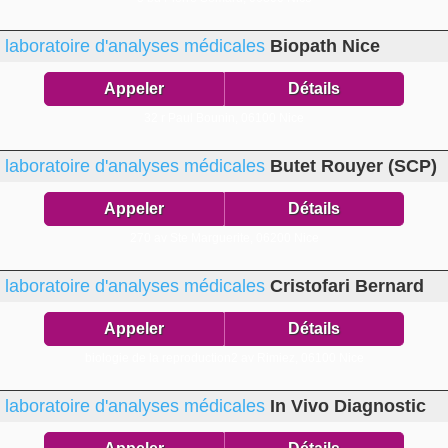
laboratoire d'analyses médicales
Biopath Nice
Appeler
Détails
32 r Paul Bounin,
06100 Nice
laboratoire d'analyses médicales
Butet Rouyer (SCP)
Appeler
Détails
270 av Ste Marguerite,
06200 Nice
laboratoire d'analyses médicales
Cristofari Bernard
Appeler
Détails
biologie de la reproduction2 av Rimiez,
06100 Nice
laboratoire d'analyses médicales
In Vivo Diagnostic