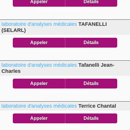
Appeler
Détails
46 bd Gén Louis Delfino,
06300 Nice
laboratoire d'analyses médicales
TAFANELLI
(SELARL)
Appeler
Détails
32 av République,
06300 Nice
laboratoire d'analyses médicales
Tafanelli Jean-
Charles
Appeler
Détails
32 av République,
06300 Nice
laboratoire d'analyses médicales
Terrice Chantal
Appeler
Détails
17 r Rivoli,
06000 Nice