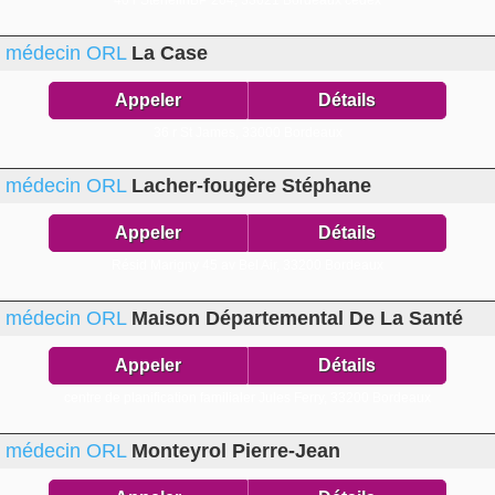
40 r StéhélinBP 204,
33021 Bordeaux cedex
médecin ORL
La Case
Appeler
Détails
36 r St James,
33000 Bordeaux
médecin ORL
Lacher-fougère Stéphane
Appeler
Détails
Résid Marigny 45 av Bel Air,
33200 Bordeaux
médecin ORL
Maison Départemental De La Santé
Appeler
Détails
centre de planification familialer Jules Ferry,
33200 Bordeaux
médecin ORL
Monteyrol Pierre-Jean