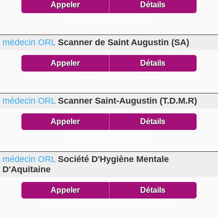
Appeler
Détails
45 av Bel Air,
33200 Bordeaux
médecin ORL
Scanner de Saint Augustin (SA)
Appeler
Détails
120 Bis av d'Arés,
33000 Bordeaux
médecin ORL
Scanner Saint-Augustin (T.D.M.R)
Appeler
Détails
120 Bis av Arès,
33000 Bordeaux
médecin ORL
Société D'Hygiène Mentale
D'Aquitaine
Appeler
Détails
hopital de jour175 bd Prés Wilson,
33200 Bordeaux