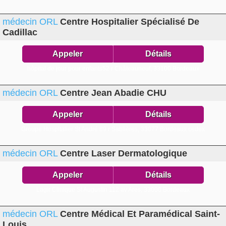
médecin ORL
Centre Hospitalier Spécialisé De
Cadillac
Appeler
Détails
hôpital de jour pour enfants52 r Châteauneuf,
33100 Bordeaux
médecin ORL
Centre Jean Abadie CHU
Appeler
Détails
Groupe Hospitalier St André 89 r Sablières,
33077 Bordeaux cedex
médecin ORL
Centre Laser Dermatologique
Appeler
Détails
Lagir Clinique St Augustin 112 av Ares,
33000 Bordeaux
médecin ORL
Centre Médical Et Paramédical Saint-
Louis