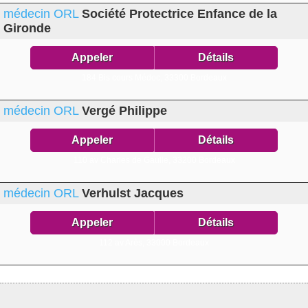
médecin ORL
Société Protectrice Enfance de la
Gironde
Appeler
Détails
184 Bis cours Médoc,
33300 Bordeaux
médecin ORL
Vergé Philippe
Appeler
Détails
110 av Charles de Gaulle,
33200 Bordeaux
médecin ORL
Verhulst Jacques
Appeler
Détails
112 av Arès,
33000 Bordeaux