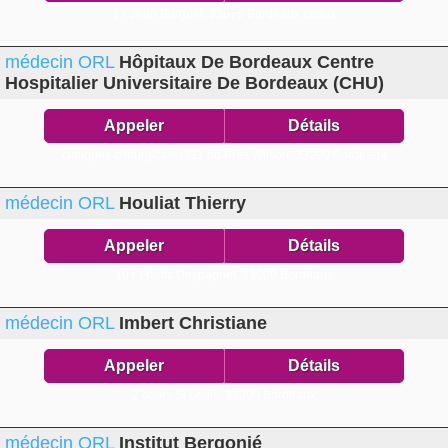
1 r Jean Burguet,
33075 Bordeaux cedex
médecin ORL
Hôpitaux De Bordeaux Centre
Hospitalier Universitaire De Bordeaux (CHU)
Appeler
Détails
cliniques chirurgicales311 bd Prés Wilson,
33200 Bordeaux
médecin ORL
Houliat Thierry
Appeler
Détails
10 r Frantz Despagnet,
33000 Bordeaux
médecin ORL
Imbert Christiane
Appeler
Détails
2 cours St Louis,
33300 Bordeaux
médecin ORL
Institut Bergonié