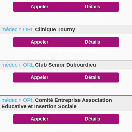
Appeler
Détails
accueil standard91 r Rivière,
33000 Bordeaux
médecin ORL
Clinique Tourny
Appeler
Détails
Accueil Hospitalisation54 r Huguerie,
33000 Bordeaux
médecin ORL
Club Senior Dubourdieu
Appeler
Détails
28 bd Albert 1er,
33800 Bordeaux
médecin ORL
Comité Entreprise Association
Educative et Insertion Sociale
Appeler
Détails
131 r Stéhélin,
33200 Bordeaux