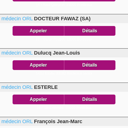
16 r Haut Queyron,
33000 Bordeaux
médecin ORL
DOCTEUR FAWAZ (SA)
Appeler
Détails
28 r Walter Poupot,
33000 Bordeaux
médecin ORL
Dulucq Jean-Louis
Appeler
Détails
143 r Tondu,
33082 Bordeaux cedex
médecin ORL
ESTERLE
Appeler
Détails
18 r Ste Colombe,
33000 Bordeaux
médecin ORL
François Jean-Marc