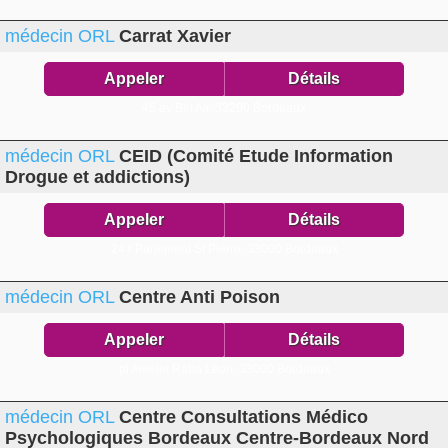
médecin ORL
Carrat Xavier
Appeler
Détails
45 av Bel Air,
33200 Bordeaux
médecin ORL
CEID (Comité Etude Information
Drogue et addictions)
Appeler
Détails
24 r Parlement St Pierre,
33000 Bordeaux
médecin ORL
Centre Anti Poison
Appeler
Détails
pl Amélie Raba Léon,
33000 Bordeaux
médecin ORL
Centre Consultations Médico
Psychologiques Bordeaux Centre-Bordeaux Nord