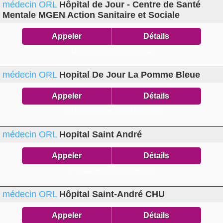
médecin ORL
Hôpital de Jour - Centre de Santé
Mentale MGEN Action Sanitaire et Sociale
Appeler
Détails
116 r Malbec,
33000 Bordeaux
médecin ORL
Hopital De Jour La Pomme Bleue
Appeler
Détails
355 cours Somme,
33800 Bordeaux
médecin ORL
Hopital Saint André
Appeler
Détails
54 r Magendie,
33000 Bordeaux
médecin ORL
Hôpital Saint-André CHU
Appeler
Détails