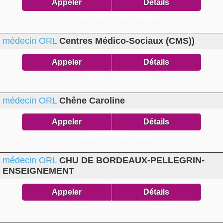
Appeler
Détails
2 r Charles Martin,
33300 Bordeaux
médecin ORL
Centres Médico-Sociaux (CMS))
Appeler
Détails
10 av Bel Air,
33200 Bordeaux
médecin ORL
Chêne Caroline
Appeler
Détails
45 av Bel Air,
33200 Bordeaux
médecin ORL
CHU DE BORDEAUX-PELLEGRIN-
ENSEIGNEMENT
Appeler
Détails
Standardpl Amélie Raba Léon,
33076 Bordeaux