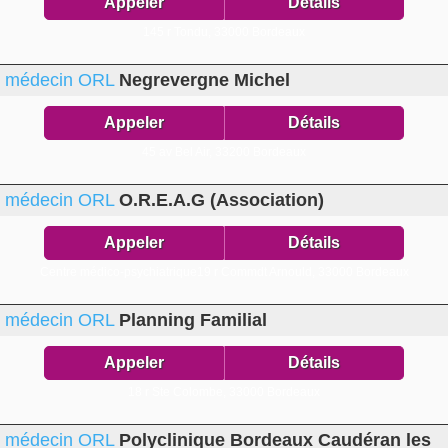
Appeler
Détails
145 r Tondu,
33000 Bordeaux
médecin ORL
Negrevergne Michel
Appeler
Détails
45 av Bel Air,
33200 Bordeaux
médecin ORL
O.R.E.A.G (Association)
Appeler
Détails
Centre médico-psychiatrique19 r Commdt Arnould,
33000 Bordeaux
médecin ORL
Planning Familial
Appeler
Détails
18 r Ste Colombe,
33000 Bordeaux
médecin ORL
Polyclinique Bordeaux Caudéran les