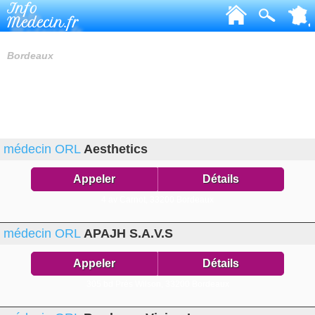
Info
Medecin.fr
MÉDECINS ORL
Bordeaux
médecin ORL
Aesthetics
Appeler
Détails
4 av Carnot,
33200 Bordeaux
médecin ORL
APAJH S.A.V.S
Appeler
Détails
305 bd Prés Wilson,
33200 Bordeaux