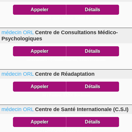
Appeler
Détails
secrétariat54 cours Médoc,
33000 Bordeaux
médecin ORL
Centre de Consultations Médico-
Psychologiques
Appeler
Détails
secrétariat69 r Commdt Arnould,
33800 Bordeaux
médecin ORL
Centre de Réadaptation
Appeler
Détails
38 r Pasteur,
33200 Bordeaux
médecin ORL
Centre de Santé Internationale (C.S.I)
Appeler
Détails
2 r Desfourniel,
33000 Bordeaux