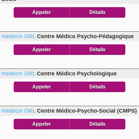
Appeler
Détails
208 cours St Louis,
33300 Bordeaux
médecin ORL
Centre Médico Psycho-Pédagogique
Appeler
Détails
168 bd Prés Wilson,
33000 Bordeaux
médecin ORL
Centre Médico Psychologique
Appeler
Détails
3 av Abadie,
33100 Bordeaux
médecin ORL
Centre Médico-Psycho-Social (CMPS)
Appeler
Détails
14 r Pasteur,
33200 Bordeaux