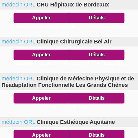
médecin ORL
CHU Hôpitaux de Bordeaux
Appeler
Détails
Consultations Maternitépl Amélie Raba Léon,
33076 Bordeaux cedex
médecin ORL
Clinique Chirurgicale Bel Air
Appeler
Détails
Consultation-Urologie138 av République,
33073 Bordeaux cedex
médecin ORL
Clinique de Médecine Physique et de
Réadaptation Fonctionnelle Les Grands Chênes
Appeler
Détails
40 r Stéhélin,
33200 Bordeaux
médecin ORL
Clinique Esthétique Aquitaine
Appeler
Détails