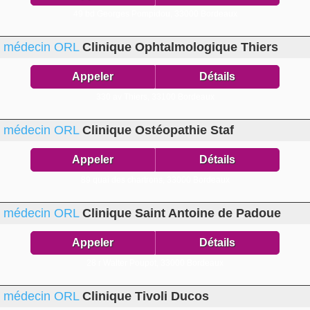
49 bd Georges Pompidou,
33000 Bordeaux
médecin ORL
Clinique Ophtalmologique Thiers
Appeler
Détails
330 av Thiers,
33100 Bordeaux
médecin ORL
Clinique Ostéopathie Staf
Appeler
Détails
89 quai des chartrons,
33000 Bordeaux
médecin ORL
Clinique Saint Antoine de Padoue
Appeler
Détails
28 r Walter Poupot,
33000 Bordeaux
médecin ORL
Clinique Tivoli Ducos