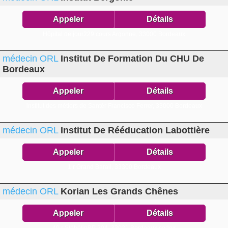
Appeler
Détails
Hôpital de jour229 cours Argonne,
33000 Bordeaux
médecin ORL
Institut De Formation Du CHU De
Bordeaux
Appeler
Détails
institut des métiers de Santér Francisco Ferrer,
33000 Bordeaux
médecin ORL
Institut De Rééducation Labottière
Appeler
Détails
1 r Grand Barail,
33300 Bordeaux
médecin ORL
Korian Les Grands Chênes
Appeler
Détails