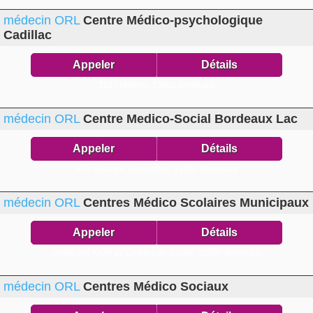
médecin ORL
Centre Médico-psychologique
Cadillac
Appeler
Détails
116 r Malbec,
33000 Bordeaux
médecin ORL
Centre Medico-Social Bordeaux Lac
Appeler
Détails
47 r Charles Tournemire,
33300 Bordeaux
médecin ORL
Centres Médico Scolaires Municipaux
Appeler
Détails
centre Bel Air30 av Charles de Gaulle,
33000 Bordeaux
médecin ORL
Centres Médico Sociaux