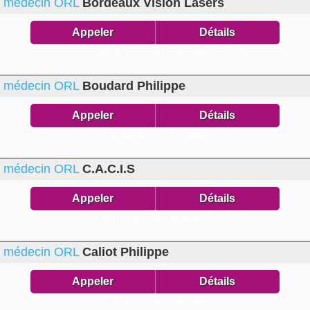
médecin ORL
Bordeaux Vision Lasers
Appeler
Détails
330 av Thiers,
33100 Bordeaux
médecin ORL
Boudard Philippe
Appeler
Détails
45 av Bel Air,
33200 Bordeaux
médecin ORL
C.A.C.I.S
Appeler
Détails
pl Europe,
33300 Bordeaux
médecin ORL
Caliot Philippe
Appeler
Détails
326 av Thiers,
33100 Bordeaux