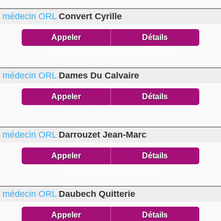
médecin ORL
Convert Cyrille
Appeler
Détails
Clinique Tivoli 220 r Mandron,
33000 Bordeaux
médecin ORL
Dames Du Calvaire
Appeler
Détails
30 r Kléber Caudéran,
33200 Bordeaux
médecin ORL
Darrouzet Jean-Marc
Appeler
Détails
15 pl Pey Berland,
33000 Bordeaux
médecin ORL
Daubech Quitterie
Appeler
Détails