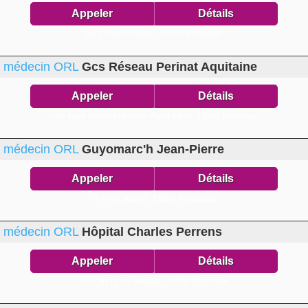
Appeler
Détails
68 r Palais Gallien,
33000 Bordeaux
médecin ORL
Gcs Réseau Perinat Aquitaine
Appeler
Détails
cole sage femmepl Amélie Raba Léon,
33000 Bordeaux
médecin ORL
Guyomarc'h Jean-Pierre
Appeler
Détails
9 av St Amand,
33200 Bordeaux
médecin ORL
Hôpital Charles Perrens
Appeler
Détails
146 Bis r Léo Saignat,
33000 Bordeaux