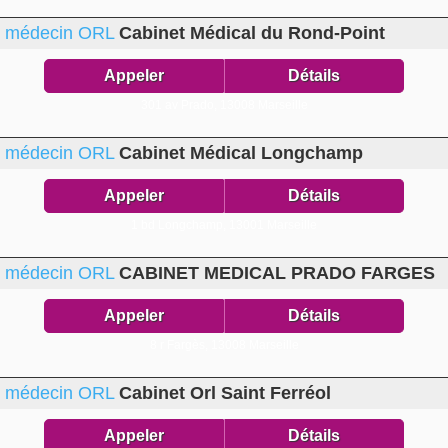
médecin ORL
Cabinet Médical du Rond-Point
Appeler
Détails
301 av Prado,
13008 Marseille
médecin ORL
Cabinet Médical Longchamp
Appeler
Détails
1 bd Longchamp,
13001 Marseille
médecin ORL
CABINET MEDICAL PRADO FARGES
Appeler
Détails
8 r Fargès,
13008 Marseille
médecin ORL
Cabinet Orl Saint Ferréol
Appeler
Détails