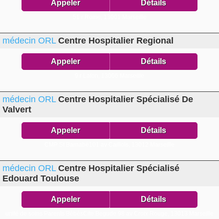
Appeler
Détails
51 r Rome,
13001 Marseille
médecin ORL
Centre Hospitalier Regional
Appeler
Détails
9 r Lafon,
13006 Marseille
médecin ORL
Centre Hospitalier Spécialisé De
Valvert
Appeler
Détails
CMP St Barnabé101 av Caillols,
13012 Marseille
médecin ORL
Centre Hospitalier Spécialisé
Edouard Toulouse
Appeler
Détails
unité de soins Parents BébésCite Begude 98 av Croix Rouge,
13013 Marseille