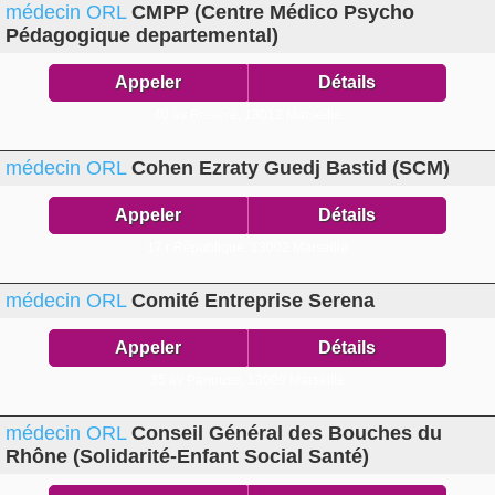
médecin ORL
CMPP (Centre Médico Psycho
Pédagogique departemental)
Appeler
Détails
40 av Rosière,
13012 Marseille
médecin ORL
Cohen Ezraty Guedj Bastid (SCM)
Appeler
Détails
17 r République,
13002 Marseille
médecin ORL
Comité Entreprise Serena
Appeler
Détails
35 av Panouse,
13009 Marseille
médecin ORL
Conseil Général des Bouches du
Rhône (Solidarité-Enfant Social Santé)