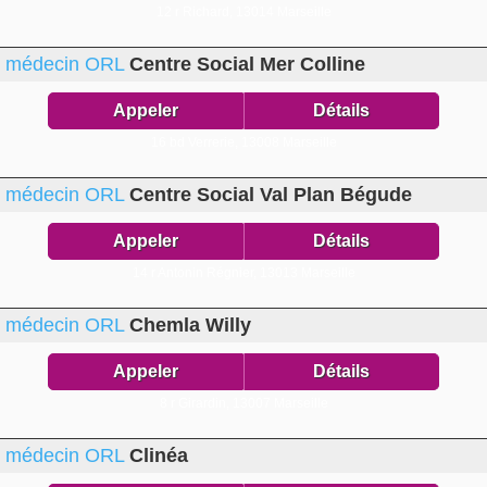
12 r Richard,
13014 Marseille
médecin ORL
Centre Social Mer Colline
Appeler
Détails
16 bd Verrerie,
13008 Marseille
médecin ORL
Centre Social Val Plan Bégude
Appeler
Détails
14 r Antonin Régnier,
13013 Marseille
médecin ORL
Chemla Willy
Appeler
Détails
8 r Girardin,
13007 Marseille
médecin ORL
Clinéa