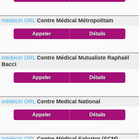
1 traverse Pionniers,
13011 Marseille
médecin ORL
Centre Médical Métropolitain
Appeler
Détails
140 r Alphonse Daudet,
13013 Marseille
médecin ORL
Centre Médical Mutualiste Raphaël
Bacci
Appeler
Détails
standard4 all Feuilleraie,
13000 Marseille
médecin ORL
Centre Medical National
Appeler
Détails
161 bd National,
13003 Marseille
médecin ORL
Centre Médical Salvator (SCM)