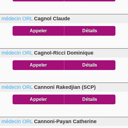
52 r St Ferréol,
13001 Marseille
médecin ORL
Cagnol Claude
Appeler
Détails
60 r République,
13002 Marseille
médecin ORL
Cagnol-Ricci Dominique
Appeler
Détails
60 r République,
13002 Marseille
médecin ORL
Cannoni Rakedjian (SCP)
Appeler
Détails
438 r Paradis,
13008 Marseille
médecin ORL
Cannoni-Payan Catherine