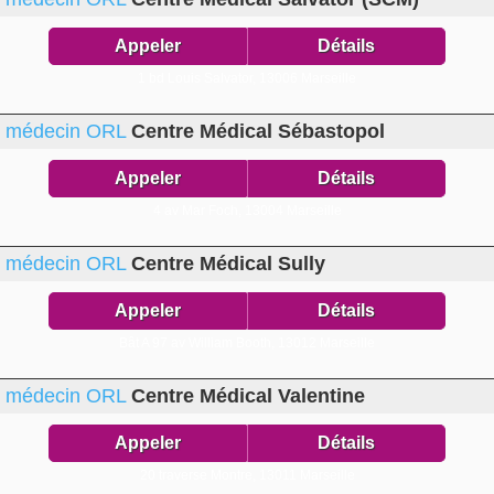
Appeler
Détails
1 bd Louis Salvator,
13006 Marseille
médecin ORL
Centre Médical Sébastopol
Appeler
Détails
4 av Mar Foch,
13004 Marseille
médecin ORL
Centre Médical Sully
Appeler
Détails
Bât A 97 av William Booth,
13012 Marseille
médecin ORL
Centre Médical Valentine
Appeler
Détails
20 traverse Montre,
13011 Marseille