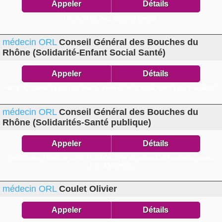
Appeler
Détails
52 av Saint Just,
13004 Marseille
médecin ORL
Conseil Général des Bouches du
Rhône (Solidarité-Enfant Social Santé)
Appeler
Détails
MDS DU 13ème OUESTgal march Terminus de la Rose RDC,
13013 Marseille
médecin ORL
Conseil Général des Bouches du
Rhône (Solidarités-Santé publique)
Appeler
Détails
Planification Familiale CPEF Nautile29 av Frais Vallon Centre médico social,
13013 Marseille
médecin ORL
Coulet Olivier
Appeler
Détails