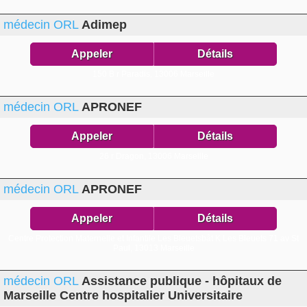
médecin ORL
Adimep
Appeler
Détails
150 B r Paradis,
13006 Marseille
médecin ORL
APRONEF
Appeler
Détails
26 r Dragon,
13006 Marseille
médecin ORL
APRONEF
Appeler
Détails
Centre Protection Maternelle et Infantile Les Bleuetsbât K Les Bleuets 71 av St
Paul,
13013 Marseille
médecin ORL
Assistance publique - hôpitaux de
Marseille Centre hospitalier Universitaire