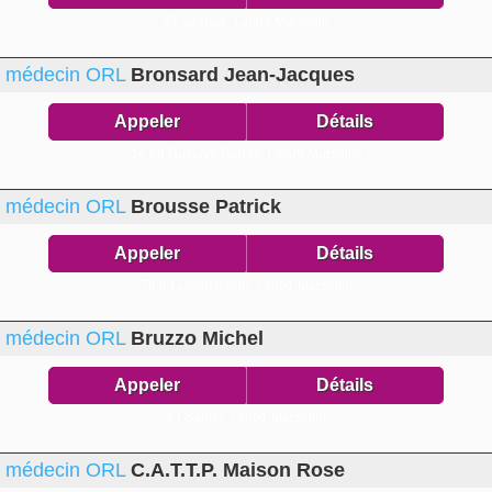
32 av Haïti,
13004 Marseille
médecin ORL
Bronsard Jean-Jacques
Appeler
Détails
14 bd Gustave Ganay,
13009 Marseille
médecin ORL
Brousse Patrick
Appeler
Détails
78 bd Longchamp,
13001 Marseille
médecin ORL
Bruzzo Michel
Appeler
Détails
4 r Sainte,
13001 Marseille
médecin ORL
C.A.T.T.P. Maison Rose