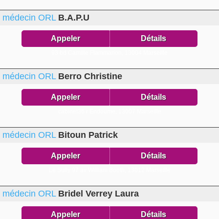
médecin ORL
B.A.P.U
Appeler
Détails
93 bd Camille Flammarion,
13004 Marseille
médecin ORL
Berro Christine
Appeler
Détails
cabinet36 r Endoume,
13007 Marseille
médecin ORL
Bitoun Patrick
Appeler
Détails
Le Sully 97 av William Booth,
13012 Marseille
médecin ORL
Bridel Verrey Laura
Appeler
Détails