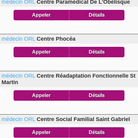
médecin ORL
Centre Paramédical De L'Obélisque
Appeler
Détails
28 bd Concorde,
13009 Marseille
médecin ORL
Centre Phocéa
Appeler
Détails
standard14 bd Gustave Ganay,
13009 Marseille
médecin ORL
Centre Réadaptation Fonctionnelle St
Martin
Appeler
Détails
183 rte Camoins,
13011 Marseille
médecin ORL
Centre Social Familial Saint Gabriel
Appeler
Détails