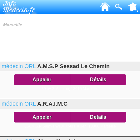
Info
Medecin.fr
MÉDECINS ORL
Marseille
médecin ORL
A.M.S.P Sessad Le Chemin
Appeler
Détails
39 av St Antoine,
13015 Marseille
médecin ORL
A.R.A.I.M.C
Appeler
Détails
C.A.M.S.P Saint-Thys34 cours Julien,
13006 Marseille