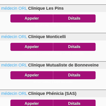
médecin ORL
Clinique Les Pins
Appeler
Détails
21 all Pins,
13009 Marseille
médecin ORL
Clinique Monticelli
Appeler
Détails
Standard88 r Commdt Rolland,
13008 Marseille
médecin ORL
Clinique Mutualiste de Bonneveine
Appeler
Détails
89 bd Sablier,
13008 Marseille
médecin ORL
Clinique Phénicia (SAS)
Appeler
Détails