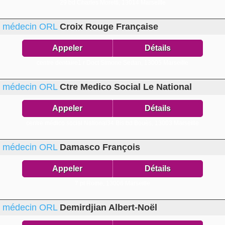
29 bd Charles Moretti,
13014 Marseille
médecin ORL
Croix Rouge Française
Appeler
Détails
centre dentaire1 r Doct Simone Sedan,
13005 Marseille
médecin ORL
Ctre Medico Social Le National
Appeler
Détails
centre médico social National34 Bis bd Bouès,
13003 Marseille
médecin ORL
Damasco François
Appeler
Détails
7 pl Rome,
13006 Marseille
médecin ORL
Demirdjian Albert-Noël