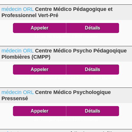
médecin ORL
Centre Médico Pédagogique et
Professionnel Vert-Pré
Appeler
Détails
135 bd Ste Marguerite,
13009 Marseille
médecin ORL
Centre Médico Psycho Pédagoqique
Plombières (CMPP)
Appeler
Détails
numéros urgence serveur vocal56 bd Progrès,
13014 Marseille
médecin ORL
Centre Médico Psychologique
Pressensé
Appeler
Détails
39 r Françis Préssence,
13001 Marseille