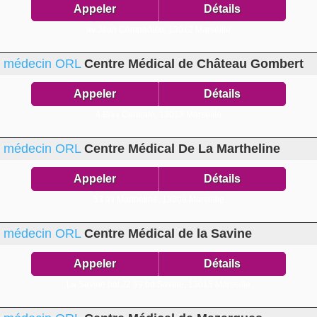
Appeler
Détails
av Jean Compadieu,
13012 Marseille
médecin ORL
Centre Médical de Château Gombert
Appeler
Détails
4 Bis r Centrale,
13013 Marseille
médecin ORL
Centre Médical De La Martheline
Appeler
Détails
33 av Martheline,
13009 Marseille
médecin ORL
Centre Médical de la Savine
Appeler
Détails
La Savine bat J2 99 bd Savine,
13015 Marseille