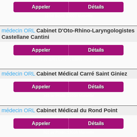
Appeler
Détails
10 bd Boyer,
13003 Marseille
médecin ORL
Cabinet D'Oto-Rhino-Laryngologistes
Castellane Cantini
Appeler
Détails
45 av Jules Cantini,
13006 Marseille
médecin ORL
Cabinet Médical Carré Saint Giniez
Appeler
Détails
345 av Prado,
13008 Marseille
médecin ORL
Cabinet Médical du Rond Point
Appeler
Détails
301 av Prado,
13008 Marseille