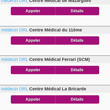
médecin ORL
Centre Médical de Mazargues
Appeler
Détails
2 chem Morgiou,
13009 Marseille
médecin ORL
Centre Médical du 11ème
Appeler
Détails
25 bd St Marcel,
13011 Marseille
médecin ORL
Centre Médical Ferrari (SCM)
Appeler
Détails
39 r Ferrari,
13005 Marseille
médecin ORL
Centre Médical La Bricarde
Appeler
Détails
La Bricarde bât L 159 bd Henri Barnier,
13015 Marseille