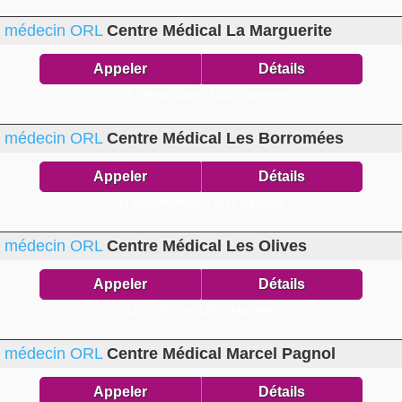
médecin ORL
Centre Médical La Marguerite
Appeler
Détails
249 r Pierre Doize,
13010 Marseille
médecin ORL
Centre Médical Les Borromées
Appeler
Détails
11 av Borromées,
13012 Marseille
médecin ORL
Centre Médical Les Olives
Appeler
Détails
118 av Poilus,
13013 Marseille
médecin ORL
Centre Médical Marcel Pagnol
Appeler
Détails