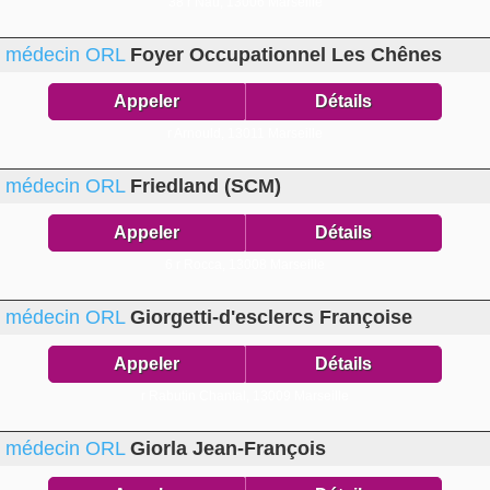
38 r Nau,
13006 Marseille
médecin ORL
Foyer Occupationnel Les Chênes
Appeler
Détails
r Arnould,
13011 Marseille
médecin ORL
Friedland (SCM)
Appeler
Détails
6 r Rocca,
13008 Marseille
médecin ORL
Giorgetti-d'esclercs Françoise
Appeler
Détails
r Rabutin Chantal,
13009 Marseille
médecin ORL
Giorla Jean-François