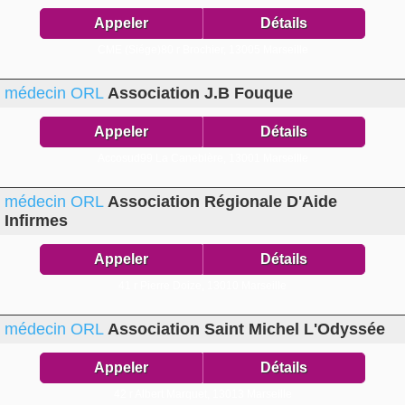
Appeler
Détails
CME (Siége)80 r Brochier,
13005 Marseille
médecin ORL
Association J.B Fouque
Appeler
Détails
Accosud99 La Canebière,
13001 Marseille
médecin ORL
Association Régionale D'Aide
Infirmes
Appeler
Détails
41 r Pierre Doize,
13010 Marseille
médecin ORL
Association Saint Michel L'Odyssée
Appeler
Détails
42 r Albert Marquet,
13013 Marseille