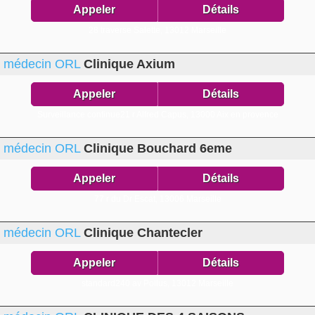
Appeler
Détails
28 traverse Salette,
13012 Marseille
médecin ORL
Clinique Axium
Appeler
Détails
Surveillance continue21 r Alfred Capus,
13000 Aix en provence
médecin ORL
Clinique Bouchard 6eme
Appeler
Détails
77 r du Dr Escat,
13006 Marseille
médecin ORL
Clinique Chantecler
Appeler
Détails
standard240 av Poilus,
13012 Marseille