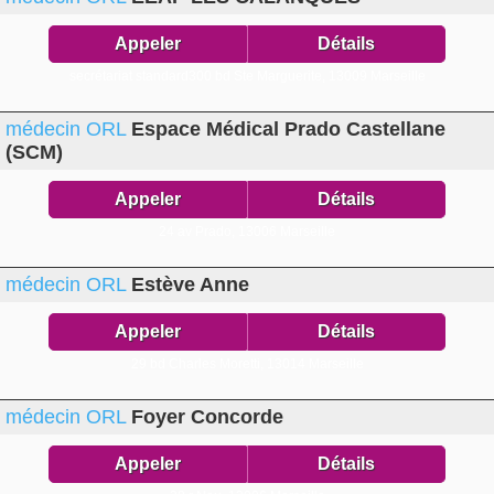
Appeler
Détails
secrétariat standard300 bd Ste Marguerite,
13009 Marseille
médecin ORL
Espace Médical Prado Castellane
(SCM)
Appeler
Détails
24 av Prado,
13006 Marseille
médecin ORL
Estève Anne
Appeler
Détails
29 bd Charles Moretti,
13014 Marseille
médecin ORL
Foyer Concorde
Appeler
Détails