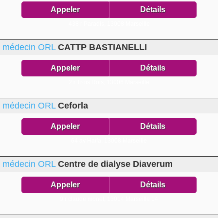
Appeler
Détails
438 r Paradis,
13008 Marseille
médecin ORL
CATTP BASTIANELLI
Appeler
Détails
2 r Trois Rois,
13006 Marseille
médecin ORL
Ceforla
Appeler
Détails
64 av Haïfa,
13008 Marseille
médecin ORL
Centre de dialyse Diaverum
Appeler
Détails
9 r claude monet,
13014 Marseille 14