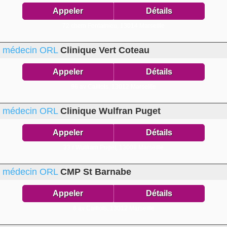
Appeler
Détails
72 chem Fontainieu,
13014 Marseille
médecin ORL
Clinique Vert Coteau
Appeler
Détails
96 av Caillols,
13012 Marseille
médecin ORL
Clinique Wulfran Puget
Appeler
Détails
33 r Wulfram Puget,
13008 Marseille
médecin ORL
CMP St Barnabe
Appeler
Détails
6 av Caillols,
13012 Marseille