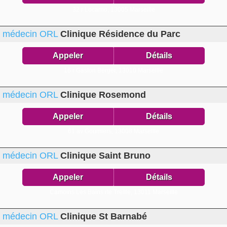
32 r Locarno,
13005 Marseille
médecin ORL
Clinique Résidence du Parc
Appeler
Détails
16 r Gaston Berger,
13010 Marseille
médecin ORL
Clinique Rosemond
Appeler
Détails
61 av Goumiers,
13008 Marseille
médecin ORL
Clinique Saint Bruno
Appeler
Détails
Camoins Les Bains rte Treille,
13011 Marseille
médecin ORL
Clinique St Barnabé