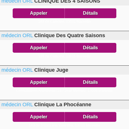
médecin ORL
CLINIQUE DES 4 SAISONS
Appeler
Détails
165 rte Camoins,
13011 Marseille
médecin ORL
Clinique Des Quatre Saisons
Appeler
Détails
165 rte Camoins,
13011 Marseille
médecin ORL
Clinique Juge
Appeler
Détails
Consultations Anesthésie116 r Jean Mermoz,
13008 Marseille
médecin ORL
Clinique La Phocéanne
Appeler
Détails
143 rte 3 Lucs à la Valentine,
13012 Marseille