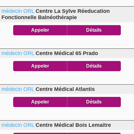
médecin ORL
Centre La Sylve Réeducation
Fonctionnelle Balnéothérapie
Appeler
Détails
La Sylve bât B 71 chem St Antoine à St Joseph,
13015 Marseille
médecin ORL
Centre Médical 65 Prado
Appeler
Détails
65 av Prado,
13006 Marseille
médecin ORL
Centre Médical Atlantis
Appeler
Détails
23 av Chutes Lavie,
13004 Marseille
médecin ORL
Centre Médical Bois Lemaitre