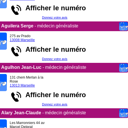
Afficher le numéro
Donnez votre avis
Aguilera Serge
- médecin généraliste
275 av Prado
13008 Marseille
Afficher le numéro
Donnez votre avis
Agulhon Jean-Luc
- médecin généraliste
131 chem Merlan à la
Rose
13013 Marseille
Afficher le numéro
Donnez votre avis
Alary Jean-Claude
- médecin généraliste
Les Marronniers 44 av
Marcel Delprat