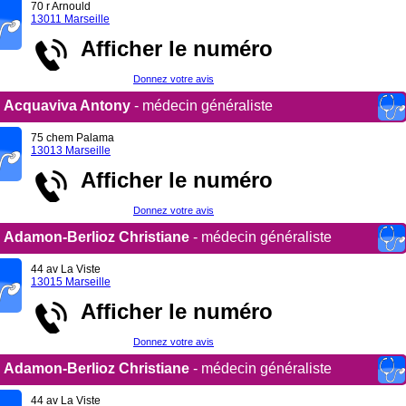
70 r Arnould
13011 Marseille
Afficher le numéro
Donnez votre avis
Acquaviva Antony
- médecin généraliste
75 chem Palama
13013 Marseille
Afficher le numéro
Donnez votre avis
Adamon-Berlioz Christiane
- médecin généraliste
44 av La Viste
13015 Marseille
Afficher le numéro
Donnez votre avis
Adamon-Berlioz Christiane
- médecin généraliste
44 av La Viste