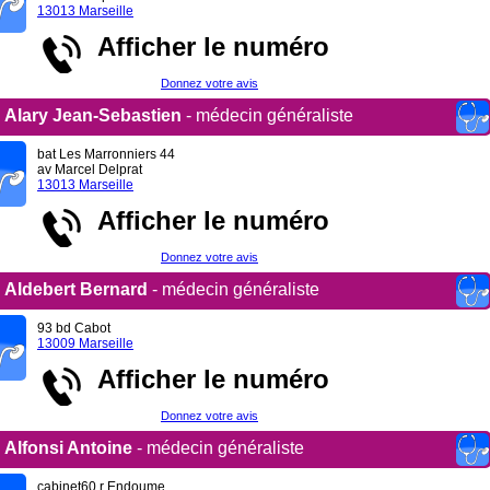
13013 Marseille
Afficher le numéro
Donnez votre avis
Alary Jean-Sebastien
- médecin généraliste
bat Les Marronniers 44
av Marcel Delprat
13013 Marseille
Afficher le numéro
Donnez votre avis
Aldebert Bernard
- médecin généraliste
93 bd Cabot
13009 Marseille
Afficher le numéro
Donnez votre avis
Alfonsi Antoine
- médecin généraliste
cabinet60 r Endoume