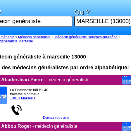
?
Ou ?
 médecin
»
Médecin généraliste
»
Médecin généraliste Bouches-du-rhône
»
énéraliste Marseille
ecin généraliste à marseille 13000
e des médecins généralistes par ordre alphabétique:
Abadie Jean-Pierre
- médecin généraliste
La Pomonette bât B1 40
traverse Montcault
13013 Marseille
Donnez votre avis
Abbou Roger
- médecin généraliste