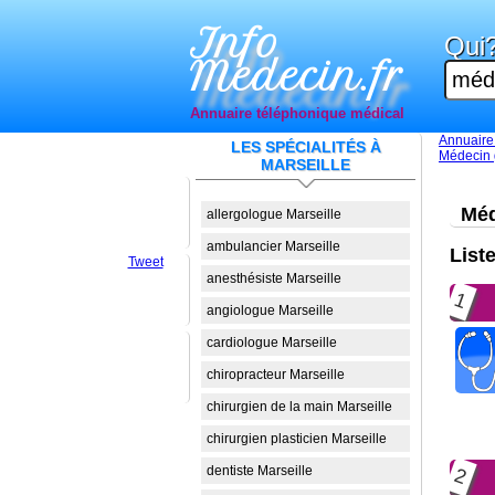
Info
Qui
Medecin.fr
Annuaire téléphonique médical
Annuaire
LES SPÉCIALITÉS À
Médecin g
MARSEILLE
Méd
allergologue Marseille
ambulancier Marseille
List
Tweet
anesthésiste Marseille
1
angiologue Marseille
cardiologue Marseille
chiropracteur Marseille
chirurgien de la main Marseille
chirurgien plasticien Marseille
dentiste Marseille
2