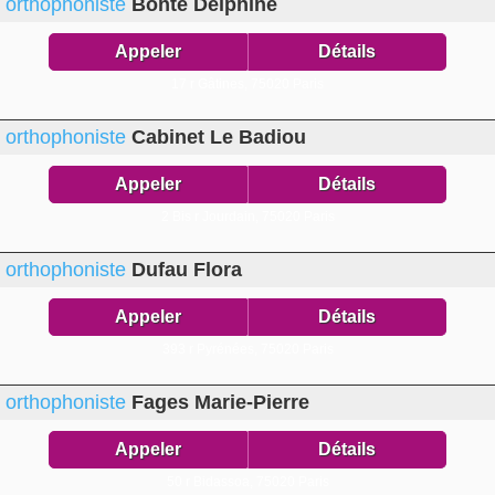
orthophoniste
Bonte Delphine
Appeler
Détails
17 r Gâtines,
75020 Paris
orthophoniste
Cabinet Le Badiou
Appeler
Détails
2 Bis r Jourdain,
75020 Paris
orthophoniste
Dufau Flora
Appeler
Détails
393 r Pyrénées,
75020 Paris
orthophoniste
Fages Marie-Pierre
Appeler
Détails
50 r Bidassoa,
75020 Paris