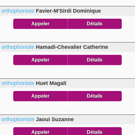
orthophoniste
Favier-M'Sirdi Dominique
Appeler
Détails
155 r Ménilmontant,
75020 Paris
orthophoniste
Hamadi-Chevalier Catherine
Appeler
Détails
18 r Maraîchers,
75020 Paris
orthophoniste
Huet Magali
Appeler
Détails
98 r Grands Champs,
75020 Paris
orthophoniste
Jaoui Suzanne
Appeler
Détails