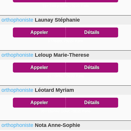
53 r Télégraphe,
75020 Paris
orthophoniste
Launay Stéphanie
Appeler
Détails
6 r Auger,
75020 Paris
orthophoniste
Leloup Marie-Therese
Appeler
Détails
21 r Orfila,
75020 Paris
orthophoniste
Léotard Myriam
Appeler
Détails
30 r Etienne Dolet,
75020 Paris
orthophoniste
Nota Anne-Sophie