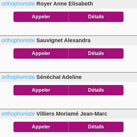
orthophoniste
Royer Anne Elisabeth
Appeler
Détails
111 r Villiers de l'Isle Adam,
75020 Paris
orthophoniste
Sauvignet Alexandra
Appeler
Détails
62 r Julien Lacroix,
75020 Paris
orthophoniste
Sénéchal Adeline
Appeler
Détails
31 cours Vincennes,
75020 Paris
orthophoniste
Villiers Moriamé Jean-Marc
Appeler
Détails
2 Bis r Jourdain,
75020 Paris