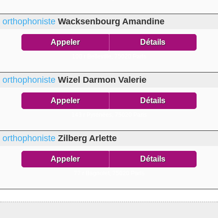
orthophoniste
Wacksenbourg Amandine
Appeler
Détails
100 r Belleville,
75020 Paris
orthophoniste
Wizel Darmon Valerie
Appeler
Détails
143 r Pyrénées,
75020 Paris
orthophoniste
Zilberg Arlette
Appeler
Détails
77 r Bagnolet,
75020 Paris