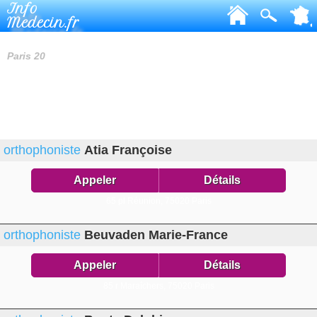
Info
Medecin.fr
ORTHOPHONISTES
Paris 20
orthophoniste
Atia Françoise
Appeler
Détails
65 pl Réunion,
75020 Paris
orthophoniste
Beuvaden Marie-France
Appeler
Détails
85 r Maraîchers,
75020 Paris