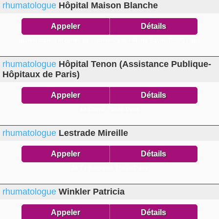
rhumatologue
Hôpital Maison Blanche
Appeler
Détails
administration et centre de conférences6 r Pierre Bayle,
75020 Paris
rhumatologue
Hôpital Tenon (Assistance Publique-
Hôpitaux de Paris)
Appeler
Détails
4 r Chine,
75020 Paris
rhumatologue
Lestrade Mireille
Appeler
Détails
28 T r Belgrand,
75020 Paris
rhumatologue
Winkler Patricia
Appeler
Détails