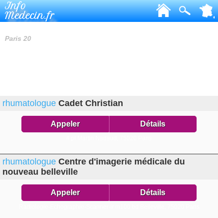
Info
Medecin.fr
RHUMATOLOGUES
Paris 20
rhumatologue
Cadet Christian
Appeler
Détails
4 pl Martin Nadaud,
75020 Paris
rhumatologue
Centre d'imagerie médicale du
nouveau belleville
Appeler
Détails
Radiologie-Echographie-Scanner-ir m100 bd Belleville,
75020 Paris