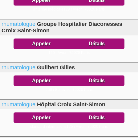
Appeler
Détails
antenne médicale129 r Avron,
75020 Paris
rhumatologue
Groupe Hospitalier Diaconesses
Croix Saint-Simon
Appeler
Détails
125 r Avron,
75020 Paris
rhumatologue
Guilbert Gilles
Appeler
Détails
256 r Belleville,
75020 Paris
rhumatologue
Hôpital Croix Saint-Simon
Appeler
Détails
standard informations125 r Avron,
75020 Paris