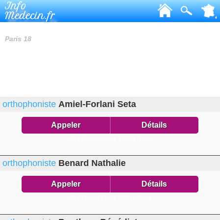
Info
Medecin.fr
ORTHOPHONISTES
Paris 18
orthophoniste
Amiel-Forlani Seta
Appeler
Détails
38 r Caulaincourt,
75018 Paris
orthophoniste
Benard Nathalie
Appeler
Détails
29 r Tristan Tzara,
75018 Paris