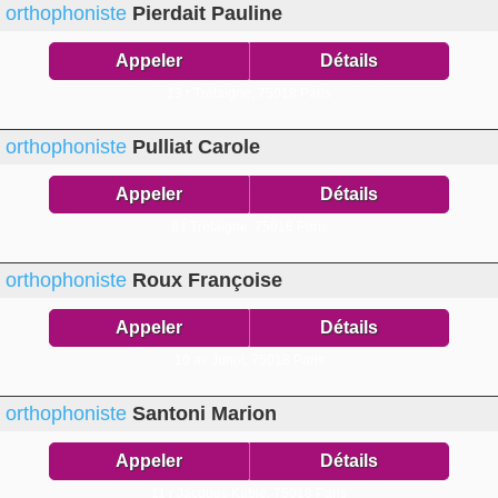
orthophoniste
Pierdait Pauline
Appeler
Détails
13 r Trétaigne,
75018 Paris
orthophoniste
Pulliat Carole
Appeler
Détails
8 r Trétaigne,
75018 Paris
orthophoniste
Roux Françoise
Appeler
Détails
10 av Junot,
75018 Paris
orthophoniste
Santoni Marion
Appeler
Détails
11 r Jacques Kablé,
75018 Paris