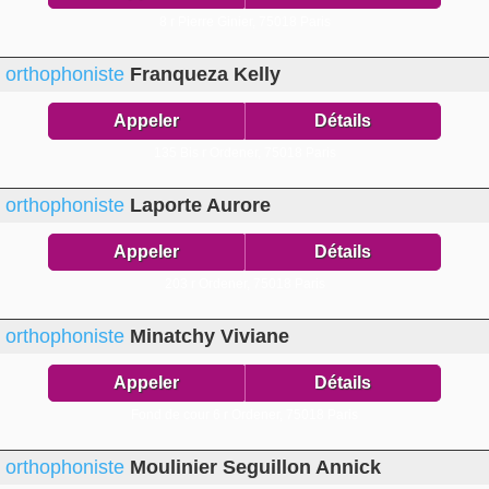
8 r Pierre Ginier,
75018 Paris
orthophoniste
Franqueza Kelly
Appeler
Détails
135 Bis r Ordener,
75018 Paris
orthophoniste
Laporte Aurore
Appeler
Détails
203 r Ordener,
75018 Paris
orthophoniste
Minatchy Viviane
Appeler
Détails
Fond de cour 6 r Ordener,
75018 Paris
orthophoniste
Moulinier Seguillon Annick