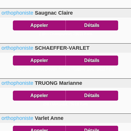
orthophoniste
Saugnac Claire
Appeler
Détails
2 Bis r Championnet,
75018 Paris
orthophoniste
SCHAEFFER-VARLET
Appeler
Détails
Schaeffer - Varlet Clotilde-Anne11 r Eugène Sue,
75018 Paris
orthophoniste
TRUONG Marianne
Appeler
Détails
258 r Marcadet,
75018 Paris
orthophoniste
Varlet Anne
Appeler
Détails