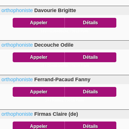
orthophoniste
Davourie Brigitte
Appeler
Détails
133 r Damrémont,
75018 Paris
orthophoniste
Decouche Odile
Appeler
Détails
15 r Doudeauville,
75018 Paris
orthophoniste
Ferrand-Pacaud Fanny
Appeler
Détails
14 r Ramey,
75018 Paris
orthophoniste
Firmas Claire (de)
Appeler
Détails