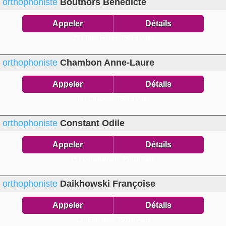
orthophoniste
Bouthors Bénédicte
Appeler
Détails
27 r Trois Frères,
75018 Paris
orthophoniste
Chambon Anne-Laure
Appeler
Détails
33 r Chapelle,
75018 Paris
orthophoniste
Constant Odile
Appeler
Détails
15 r Doudeauville,
75018 Paris
orthophoniste
Daikhowski Françoise
Appeler
Détails
13 r Ernestine,
75018 Paris