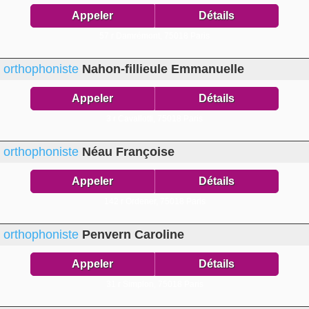
Appeler
Détails
57 r Damrémont,
75018 Paris
orthophoniste
Nahon-fillieule Emmanuelle
Appeler
Détails
3 r Cavallotti,
75018 Paris
orthophoniste
Néau Françoise
Appeler
Détails
142 r Ordener,
75018 Paris
orthophoniste
Penvern Caroline
Appeler
Détails
31 r Simplon,
75018 Paris