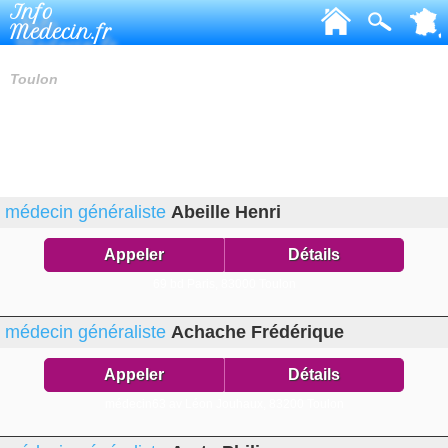
Info
Medecin.fr
MÉDECINS GÉNÉRALISTES
Toulon
médecin généraliste
Abeille Henri
Appeler
Détails
69 bd Paris,
83000 Toulon
médecin généraliste
Achache Frédérique
Appeler
Détails
médecin63 av Léon Jouhaux,
83200 Toulon