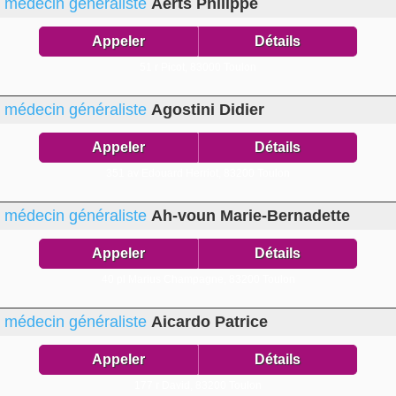
médecin généraliste
Aerts Philippe
Appeler
Détails
51 r Picot,
83000 Toulon
médecin généraliste
Agostini Didier
Appeler
Détails
351 av Edouard Herriot,
83200 Toulon
médecin généraliste
Ah-voun Marie-Bernadette
Appeler
Détails
40 pl Marius Champagne,
83200 Toulon
médecin généraliste
Aicardo Patrice
Appeler
Détails
177 r David,
83200 Toulon