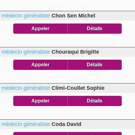
7 pl Armes,
83000 Toulon
médecin généraliste
Chon Sen Michel
Appeler
Détails
résid le Centurion bât B 725 av 15ème Corps,
83200 Toulon
médecin généraliste
Chouraqui Brigitte
Appeler
Détails
97 av Jean Moulin,
83000 Toulon
médecin généraliste
Climi-Coullet Sophie
Appeler
Détails
Bat A Chateau Clair 1030 av Colonel Picot,
83100 Toulon
médecin généraliste
Coda David