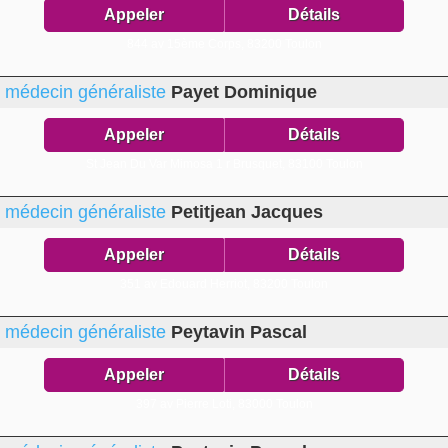
Appeler
Détails
844 av 15ème Corps,
83200 Toulon
médecin généraliste
Payet Dominique
Appeler
Détails
St Jean Du Var Mimosa 1 r Brusquet,
83100 Toulon
médecin généraliste
Petitjean Jacques
Appeler
Détails
351 av Edouard Herriot,
83200 Toulon
médecin généraliste
Peytavin Pascal
Appeler
Détails
397 av Pierre Loti,
83000 Toulon