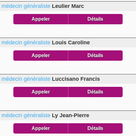
médecin généraliste
Leulier Marc
Appeler
Détails
199 bd Gén Brosset,
83200 Toulon
médecin généraliste
Louis Caroline
Appeler
Détails
573 bd Doct Amouretti,
83000 Toulon
médecin généraliste
Luccisano Francis
Appeler
Détails
95 r Albert Guillot,
83000 Toulon
médecin généraliste
Ly Jean-Pierre
Appeler
Détails