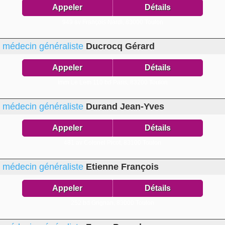
Appeler
Détails
949 av François Nardi,
83000 Toulon
médecin généraliste
Ducrocq Gérard
Appeler
Détails
imm Le Lem 110 bd Paris,
83200 Toulon
médecin généraliste
Durand Jean-Yves
Appeler
Détails
481 av Colonel Picot,
83100 Toulon
médecin généraliste
Etienne François
Appeler
Détails
252 bd Grignan,
83000 Toulon