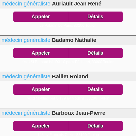
médecin généraliste
Auriault Jean René
Appeler
Détails
Le Paladin bd Paris,
83200 Toulon
médecin généraliste
Badamo Nathalie
Appeler
Détails
résid St Bernard bât D3 10 pass Pécheret,
83000 Toulon
médecin généraliste
Baillet Roland
Appeler
Détails
résid Moulins bât G 179 av Moulins,
83200 Toulon
médecin généraliste
Barboux Jean-Pierre
Appeler
Détails
148 av François Cuzin,
83100 Toulon