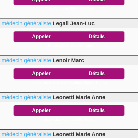
71 av Vauban,
83000 Toulon
médecin généraliste
Legall Jean-Luc
Appeler
Détails
4 pl Jean Macé,
83200 Toulon
médecin généraliste
Lenoir Marc
Appeler
Détails
Les Moulins G 179 av Moulins,
83200 Toulon
médecin généraliste
Leonetti Marie Anne
Appeler
Détails
85 av Mar Foch,
83000 Toulon
médecin généraliste
Leonetti Marie Anne