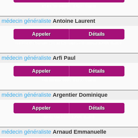
85 bd Ste Hélène,
83000 Toulon
médecin généraliste
Antoine Laurent
Appeler
Détails
Le Fou De Bassan 150 av Edouard Le Bellegou,
83000 Toulon
médecin généraliste
Arfi Paul
Appeler
Détails
161 bd Mar Joffre,
83100 Toulon
médecin généraliste
Argentier Dominique
Appeler
Détails
85 av Mar Foch,
83000 Toulon
médecin généraliste
Arnaud Emmanuelle