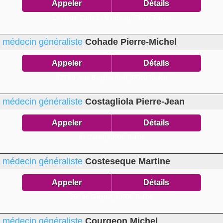
Appeler
Détails
Le Monté Carlo 1 r Mirabeau,
83000 Toulon
médecin généraliste
Cohade Pierre-Michel
Appeler
Détails
627 bd Jean Baptiste Abel,
83000 Toulon
médecin généraliste
Costagliola Pierre-Jean
Appeler
Détails
8 r Castel,
83000 Toulon
médecin généraliste
Costeseque Martine
Appeler
Détails
200 bd Grignan,
83000 Toulon
médecin généraliste
Courgeon Michel