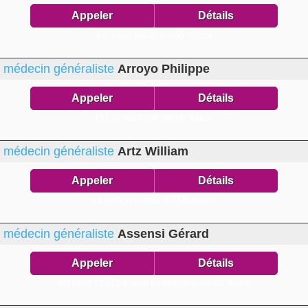
Appeler
Détails
2 pl Louis Blanc,
83000 Toulon
médecin généraliste
Arroyo Philippe
Appeler
Détails
131 av Mar Foch,
83000 Toulon
médecin généraliste
Artz William
Appeler
Détails
13 av Doct Fontan,
83200 Toulon
médecin généraliste
Assensi Gérard
Appeler
Détails
Ibis bât B 61 av Edouard Le Bellegou,
83000 Toulon