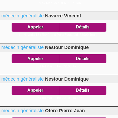
59 av Mar Foch,
83200 Toulon
médecin généraliste
Navarre Vincent
Appeler
Détails
Le Nevada 18 r Révérend Père Foucauld,
83000 Toulon
médecin généraliste
Nestour Dominique
Appeler
Détails
161 bd Mar Joffre,
83100 Toulon
médecin généraliste
Nestour Dominique
Appeler
Détails
161 bd Mar Joffre,
83100 Toulon
médecin généraliste
Otero Pierre-Jean