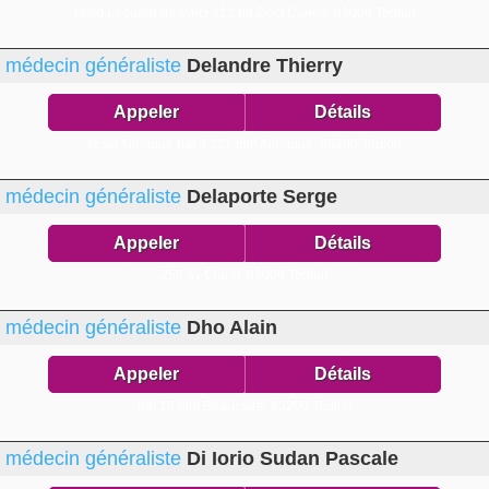
résid Léonard de Vinci 312 bd Doct Cunéo,
83000 Toulon
médecin généraliste
Delandre Thierry
Appeler
Détails
résid Allongue bât 3 121 imp Allongue,
83200 Toulon
médecin généraliste
Delaporte Serge
Appeler
Détails
256 av Claret,
83000 Toulon
médecin généraliste
Dho Alain
Appeler
Détails
bât 16 hlm Beaucaire,
83200 Toulon
médecin généraliste
Di Iorio Sudan Pascale