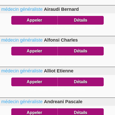
médecin généraliste
Airaudi Bernard
Appeler
Détails
Le Vélasquez bât B 147 r Henri Vienne,
83000 Toulon
médecin généraliste
Alfonsi Charles
Appeler
Détails
1621 av Joseph Gasquet,
83000 Toulon
médecin généraliste
Alliot Etienne
Appeler
Détails
26 pl Auguste Bouzigues,
83200 Toulon
médecin généraliste
Andreani Pascale
Appeler
Détails