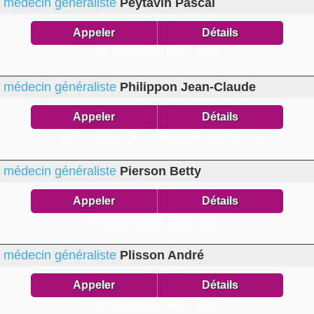
médecin généraliste
Peytavin Pascal
Appeler
Détails
397 av Pierre Loti,
83100 Toulon
médecin généraliste
Philippon Jean-Claude
Appeler
Détails
imm la Florane bât 20 340 r Bonfante,
83200 Toulon
médecin généraliste
Pierson Betty
Appeler
Détails
74 cours Lafayette,
83000 Toulon
médecin généraliste
Plisson André
Appeler
Détails
26 r Emile Gimelli,
83100 Toulon