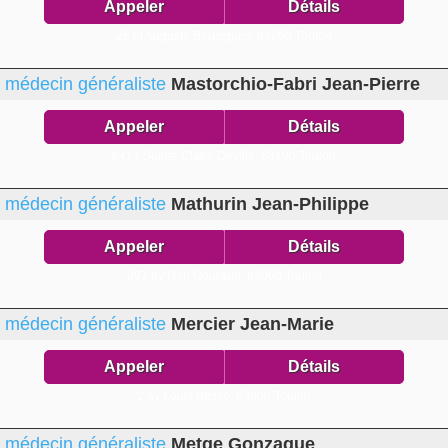
Appeler
Détails
26 pl Auguste Bouzigues,
83200 Toulon
médecin généraliste
Mastorchio-Fabri Jean-Pierre
Appeler
Détails
641 r Sainte Claire Deville,
83100 Toulon
médecin généraliste
Mathurin Jean-Philippe
Appeler
Détails
397 av Gén Gouraud,
83000 Toulon
médecin généraliste
Mercier Jean-Marie
Appeler
Détails
2 av Louis Bozzo,
83000 Toulon
médecin généraliste
Metge Gonzague