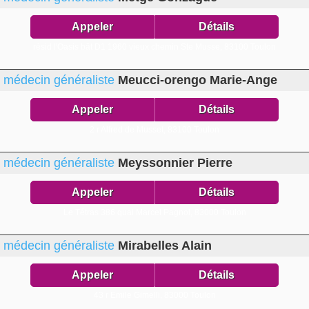
Appeler
Détails
résid l'Oasis bât D1 1960 vieux chemin Ste Musse,
83100 Toulon
médecin généraliste
Meucci-orengo Marie-Ange
Appeler
Détails
2 r Alfred de Musset,
83100 Toulon
médecin généraliste
Meyssonnier Pierre
Appeler
Détails
Le Tétras 386 quai Marcel Pagnol,
83000 Toulon
médecin généraliste
Mirabelles Alain
Appeler
Détails
43 r Emile Gimelli,
83000 Toulon