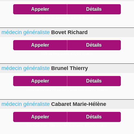
Appeler
Détails
54 bd Strasbourg,
83000 Toulon
médecin généraliste
Bovet Richard
Appeler
Détails
690 av Rigoumel,
83200 Toulon
médecin généraliste
Brunel Thierry
Appeler
Détails
résid Le Goya 299 av Gén Gouraud,
83200 Toulon
médecin généraliste
Cabaret Marie-Hélène
Appeler
Détails
Bat Abis Parc Tilleuls r Melpomène,
83100 Toulon