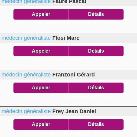
médecin généraliste
Faure Pascal
Appeler
Détails
909 av Victoire du 8 Mai 1945,
83000 Toulon
médecin généraliste
Flosi Marc
Appeler
Détails
cabinet2 pl Colonel Bonnier,
83200 Toulon
médecin généraliste
Franzoni Gérard
Appeler
Détails
bât C Le Blason r Marc et Yvonne Baron,
83000 Toulon
médecin généraliste
Frey Jean Daniel
Appeler
Détails
1545 av Joseph Louis Ortolan,
83100 Toulon