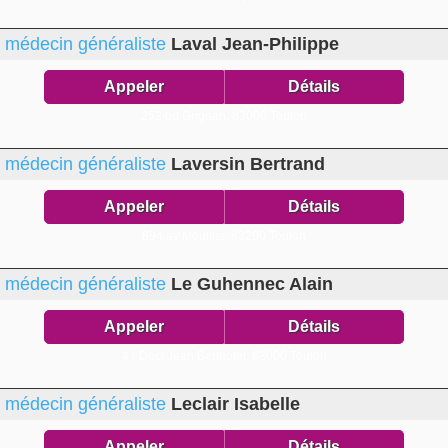
médecin généraliste
Laval Jean-Philippe
Appeler
Détails
252 bd Grignan,
83000 Toulon
médecin généraliste
Laversin Bertrand
Appeler
Détails
894 av Moulins,
83200 Toulon
médecin généraliste
Le Guhennec Alain
Appeler
Détails
4 r Doct Jean Bertholet,
83000 Toulon
médecin généraliste
Leclair Isabelle
Appeler
Détails