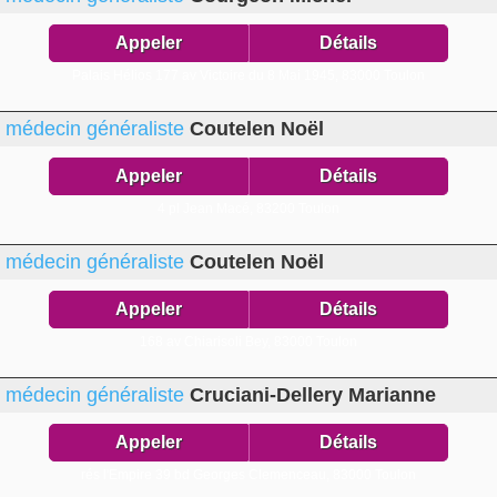
Appeler
Détails
Palais Hélios 177 av Victoire du 8 Mai 1945,
83000 Toulon
médecin généraliste
Coutelen Noël
Appeler
Détails
4 pl Jean Macé,
83200 Toulon
médecin généraliste
Coutelen Noël
Appeler
Détails
168 av Chiarisoli Bey,
83000 Toulon
médecin généraliste
Cruciani-Dellery Marianne
Appeler
Détails
rés l'Empire 39 bd Georges Clemenceau,
83000 Toulon