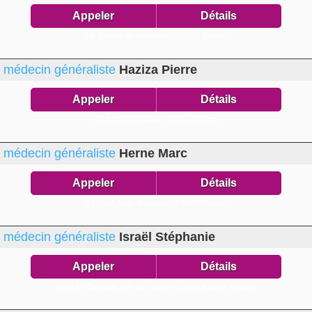
Appeler
Détails
Le Zethos av Serinette,
83000 Toulon
médecin généraliste
Haziza Pierre
Appeler
Détails
60 bd Ste Hélène,
83000 Toulon
médecin généraliste
Herne Marc
Appeler
Détails
1 r Doct Jean Bertholet,
83000 Toulon
médecin généraliste
Israël Stéphanie
Appeler
Détails
imm Le Sextant 700 av 15ème Corps,
83000 Toulon