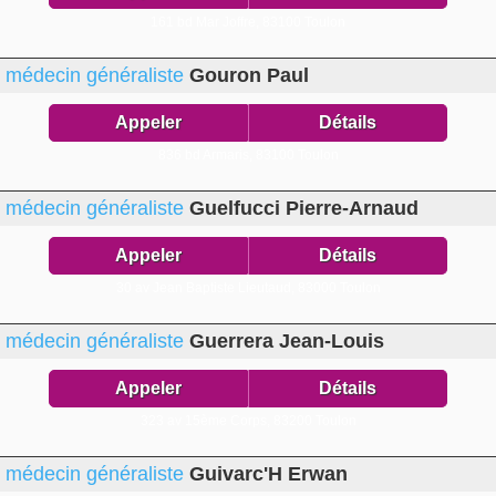
161 bd Mar Joffre,
83100 Toulon
médecin généraliste
Gouron Paul
Appeler
Détails
836 bd Armaris,
83100 Toulon
médecin généraliste
Guelfucci Pierre-Arnaud
Appeler
Détails
30 av Jean Baptiste Lieutaud,
83000 Toulon
médecin généraliste
Guerrera Jean-Louis
Appeler
Détails
323 av 15ème Corps,
83200 Toulon
médecin généraliste
Guivarc'H Erwan