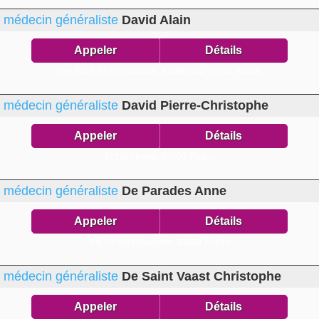
médecin généraliste
David Alain
Appeler
Détails
Les Ibis B 61 av Edouard Le Bellegou,
83000 Toulon
médecin généraliste
David Pierre-Christophe
Appeler
Détails
121 pl Liberté,
83000 Toulon
médecin généraliste
De Parades Anne
Appeler
Détails
bât 49 hlm Beaucaire,
83200 Toulon
médecin généraliste
De Saint Vaast Christophe
Appeler
Détails