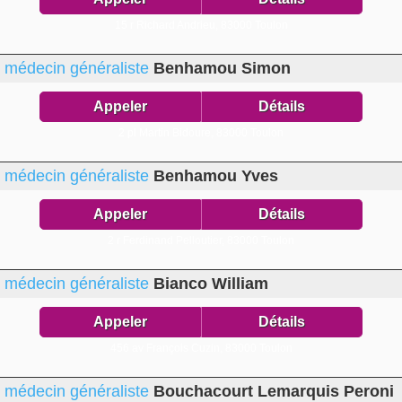
15 r Richard Andrieu,
83000 Toulon
médecin généraliste
Benhamou Simon
Appeler
Détails
2 pl Martin Bidoure,
83000 Toulon
médecin généraliste
Benhamou Yves
Appeler
Détails
2 r Ferdinand Pelloutier,
83000 Toulon
médecin généraliste
Bianco William
Appeler
Détails
456 av François Cuzin,
83000 Toulon
médecin généraliste
Bouchacourt Lemarquis Peroni