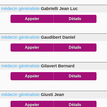
médecin généraliste
Gabrielli Jean Luc
Appeler
Détails
355 av Claret,
83000 Toulon
médecin généraliste
Gaudibert Daniel
Appeler
Détails
Gai Logis bât A 123 bd Pierre Laugier,
83200 Toulon
médecin généraliste
Gilavert Bernard
Appeler
Détails
80 bd Strasbourg,
83000 Toulon
médecin généraliste
Giusti Jean
Appeler
Détails