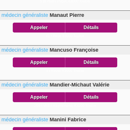
5 pl Pierre Puget,
83000 Toulon
médecin généraliste
Manaut Pierre
Appeler
Détails
41 r Picot,
83000 Toulon
médecin généraliste
Mancuso Françoise
Appeler
Détails
4 r Revel,
83000 Toulon
médecin généraliste
Mandier-Michaut Valérie
Appeler
Détails
209 r Victor Reymonenq,
83200 Toulon
médecin généraliste
Manini Fabrice