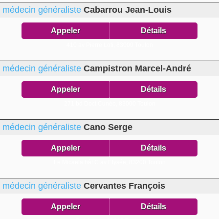
médecin généraliste
Cabarrou Jean-Louis
Appeler
Détails
410 av Pierre Loti,
83000 Toulon
médecin généraliste
Campistron Marcel-André
Appeler
Détails
271 bd Doct Cunéo,
83000 Toulon
médecin généraliste
Cano Serge
Appeler
Détails
Le Micaëla bât C av Elysée,
83200 Toulon
médecin généraliste
Cervantes François
Appeler
Détails