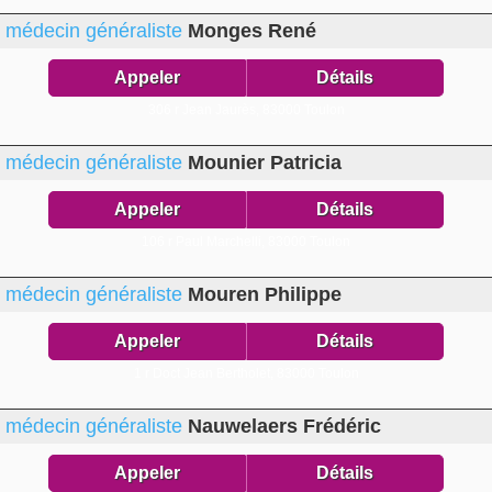
médecin généraliste
Monges René
Appeler
Détails
306 r Jean Jaurès,
83000 Toulon
médecin généraliste
Mounier Patricia
Appeler
Détails
106 r Paul Marchelli,
83000 Toulon
médecin généraliste
Mouren Philippe
Appeler
Détails
1 r Doct Jean Bertholet,
83000 Toulon
médecin généraliste
Nauwelaers Frédéric
Appeler
Détails