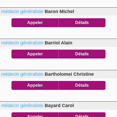
médecin généraliste
Baron Michel
Appeler
Détails
86 av Clovis Hugues,
83000 Toulon
médecin généraliste
Barriol Alain
Appeler
Détails
résid la Marseillaise 250 av Franklin Roosevelt,
83000 Toulon
médecin généraliste
Bartholomei Christine
Appeler
Détails
hlm La Florane bât 20 r Bonfante,
83200 Toulon
médecin généraliste
Bayard Carol
Appeler
Détails