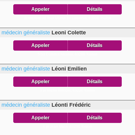
Appeler
Détails
domicilerésid Tour Mûrier 3 r Laminois,
83000 Toulon
médecin généraliste
Leoni Colette
Appeler
Détails
5 bd Commdt Nicolas,
83200 Toulon
médecin généraliste
Léoni Emilien
Appeler
Détails
3 pl Martin Bidoure,
83200 Toulon
médecin généraliste
Léonti Frédéric
Appeler
Détails
4 pl Jean Macé,
83200 Toulon