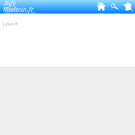
Info
Medecin.fr
VETERINAIRES
Lyon 9