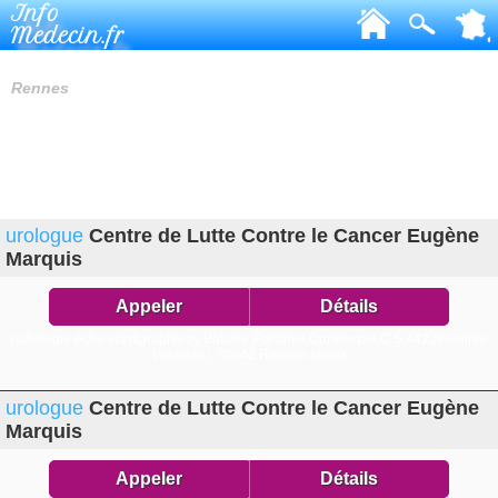
Info
Medecin.fr
UROLOGUES
Rennes
urologue
Centre de Lutte Contre le Cancer Eugène
Marquis
Appeler
Détails
radiologie écho scintigraphieav Bataille Flandres Dunkerque C S 44229(entrée
Villejean),
35042 Rennes cedex
urologue
Centre de Lutte Contre le Cancer Eugène
Marquis
Appeler
Détails