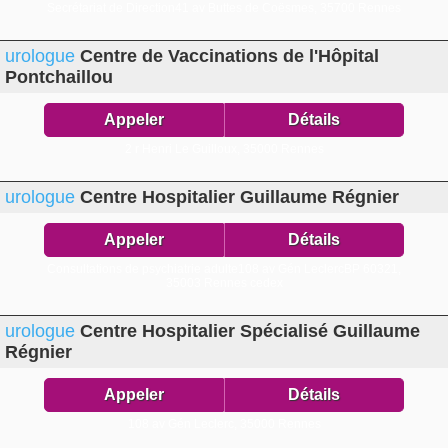
Secrétariat de Direction41 av Buttes de Coësmes,
35700 Rennes
urologue
Centre de Vaccinations de l'Hôpital
Pontchaillou
Appeler
Détails
2 r Henri Le Guilloux,
35000 Rennes
urologue
Centre Hospitalier Guillaume Régnier
Appeler
Détails
Consultations de psychiatrie adulte108 av Gén LeclercBP 60321,
35003 Rennes cedex
urologue
Centre Hospitalier Spécialisé Guillaume
Régnier
Appeler
Détails
108 av Gén Leclerc,
35000 Rennes