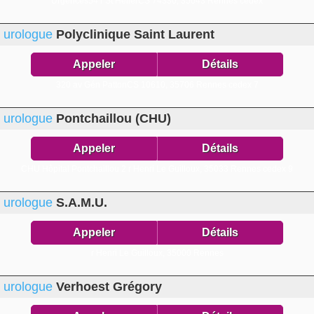
Urgences54 r St HélierCS 74330,
35043 Rennes cedex
urologue
Polyclinique Saint Laurent
Appeler
Détails
320 av Gén PattonCS 10610,
35706 Rennes cedex 7
urologue
Pontchaillou (CHU)
Appeler
Détails
CHU Hôpital Pontchaillou 2 r Henri Le Guilloux,
35033 Rennes cedex 9
urologue
S.A.M.U.
Appeler
Détails
r Henri Le Guilloux,
35000 Rennes
urologue
Verhoest Grégory