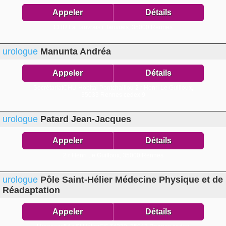
Appeler
Détails
CHU La Tauvrais r Tauvrais,
35000 Rennes
urologue
Manunta Andréa
Appeler
Détails
SecrétariatCHU Hôpital Pontchaillou 2 r Henri Le Guilloux,
35033 Rennes cedex 9
urologue
Patard Jean-Jacques
Appeler
Détails
2 r Henri Le Guilloux,
35000 Rennes
urologue
Pôle Saint-Hélier Médecine Physique et de
Réadaptation
Appeler
Détails