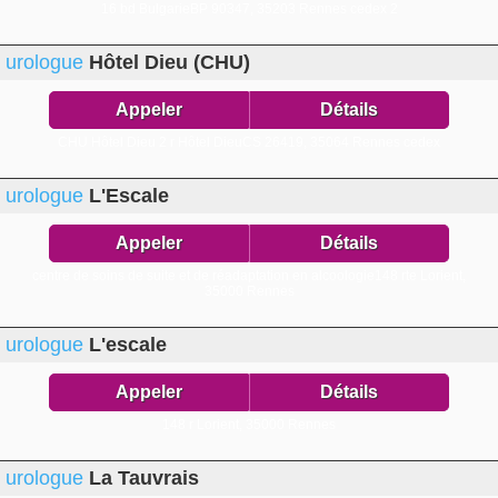
16 bd BulgarieBP 90347,
35203 Rennes cedex 2
urologue
Hôtel Dieu (CHU)
Appeler
Détails
CHU Hôtel Dieu 2 r Hôtel DieuCS 26419,
35064 Rennes cedex
urologue
L'Escale
Appeler
Détails
centre de soins de suite et de réadaptation en alcoologie148 rte Lorient,
35000 Rennes
urologue
L'escale
Appeler
Détails
148 r Lorient,
35000 Rennes
urologue
La Tauvrais