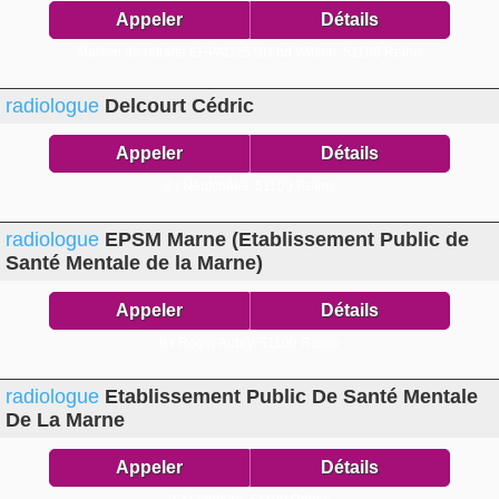
Appeler
Détails
Maison de retraite EHPAD25 Bis bd Wilson,
51100 Reims
radiologue
Delcourt Cédric
Appeler
Détails
2 r Neufchâtel,
51100 Reims
radiologue
EPSM Marne (Etablissement Public de
Santé Mentale de la Marne)
Appeler
Détails
8 r Roger Aubry,
51100 Reims
radiologue
Etablissement Public De Santé Mentale
De La Marne
Appeler
Détails