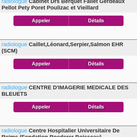
radiologue
Cabinet Drs Berquet Fallet Gerdeaux
Pellot Pety Poret Poulizac et Vieillard
Appeler
Détails
comité d'entreprise9 r Ecu,
51100 Reims
radiologue
Caillet,Léonard,Serpier,Salmon EHR
(SCM)
Appeler
Détails
38 Bis r Courlancy,
51100 Reims
radiologue
CENTRE D'IMAGERIE MEDICALE DES
BLEUETS
Appeler
Détails
accueil22 r Colonel Fabien,
51100 Reims
radiologue
Centre Hospitalier Universitaire De