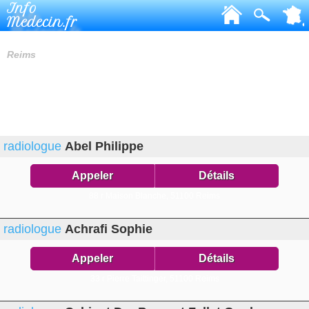
Info
Medecin.fr
RADIOLOGUES
Reims
radiologue
Abel Philippe
Appeler
Détails
88 r Maison Blanche,
51100 Reims
radiologue
Achrafi Sophie
Appeler
Détails
33 r Pierre Taittinger,
51100 Reims