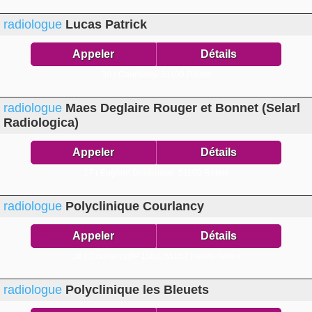
radiologue
Lucas Patrick
Appeler
Détails
38 r Courlancy,
51100 Reims
radiologue
Maes Deglaire Rouger et Bonnet (Selarl
Radiologica)
Appeler
Détails
17 r Eugène Desteuque,
51100 Reims
radiologue
Polyclinique Courlancy
Appeler
Détails
38 r CourlancyBP 1182,
51057 Reims cedex
radiologue
Polyclinique les Bleuets