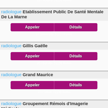
13 r Voltaire,
51100 Reims
radiologue
Etablissement Public De Santé Mentale
De La Marne
Appeler
Détails
1 r Université,
51100 Reims
radiologue
Gillis Gaëlle
Appeler
Détails
36 r Buirette,
51100 Reims
radiologue
Grand Maurice
Appeler
Détails
22 r Simon,
51100 Reims
radiologue
Groupement Rémois d'Imagerie