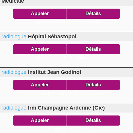
Médicale
Appeler
Détails
Service Scanner 18 r Ecu,
51100 Reims
radiologue
Hôpital Sébastopol
Appeler
Détails
48 r Sébastopol,
51092 Reims cedex
radiologue
Institut Jean Godinot
Appeler
Détails
1 av du Gén KoenigBP 171,
51056 Reims cedex
radiologue
Irm Champagne Ardenne (Gie)
Appeler
Détails
38 r Courlancy,
51726 Reims