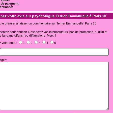
 vitale:
 de paiement:
entionné:
nez votre avis sur psychologue Terrier Emmanuelle à Paris 15
 le premier à laisser un commentaire sur Terrier Emmanuelle, Paris 15
ntez pour enrichir, Respectez vos interlocuteurs, pas de promotion, ni d'url et
e langage offensif ou diffamatoire. Merci !
z votre note :
1
2
3
4
5
:
age*: