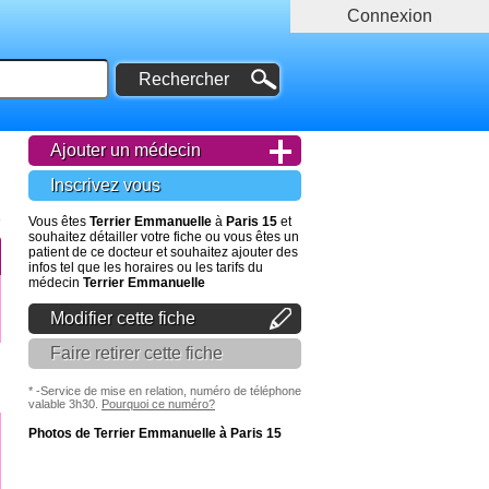
Connexion
Ajouter un médecin
Inscrivez vous
Vous êtes
Terrier Emmanuelle
à
Paris 15
et
souhaitez détailler votre fiche ou vous êtes un
patient de ce docteur et souhaitez ajouter des
infos tel que les horaires ou les tarifs du
médecin
Terrier Emmanuelle
Modifier cette fiche
Faire retirer cette fiche
* -Service de mise en relation, numéro de téléphone
valable 3h30.
Pourquoi ce numéro?
Photos de Terrier Emmanuelle à Paris 15