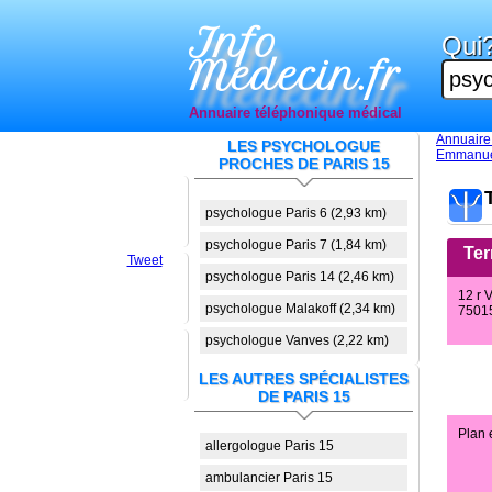
Info
Qui
Medecin.fr
Annuaire téléphonique médical
Annuaire
LES PSYCHOLOGUE
Emmanue
PROCHES DE PARIS 15
psychologue Paris 6 (2,93 km)
psychologue Paris 7 (1,84 km)
Ter
Tweet
psychologue Paris 14 (2,46 km)
12 r 
psychologue Malakoff (2,34 km)
75015
psychologue Vanves (2,22 km)
LES AUTRES SPÉCIALISTES
DE PARIS 15
Plan 
allergologue Paris 15
ambulancier Paris 15