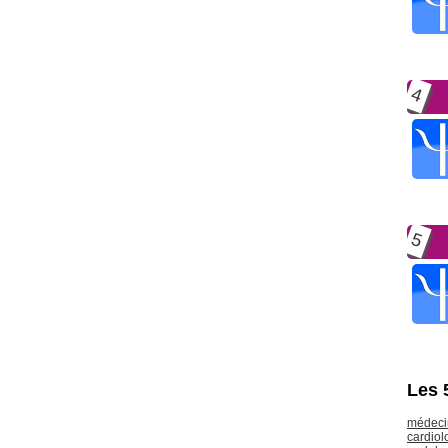
4
5
Les 
médeci
cardiol