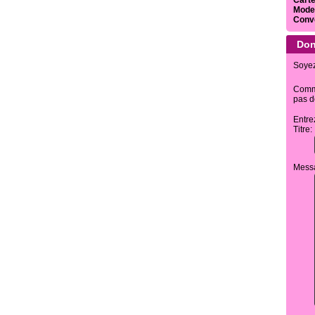
Carte
Mode
Conv
Don
Soyez
Comme
pas d
Entre
Titre
Mess