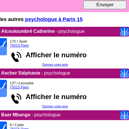
 les autres
psychologue à Paris 15
Alcouloumbré Catherine
- psychologue
175 r Javel
75015 Paris
Afficher le numéro
Donnez votre avis
Ascher Stéphanie
- psychologue
137 r Lecourbe
75015 Paris
Afficher le numéro
Donnez votre avis
Baer Mbango
- psychologue
6 r Cadix