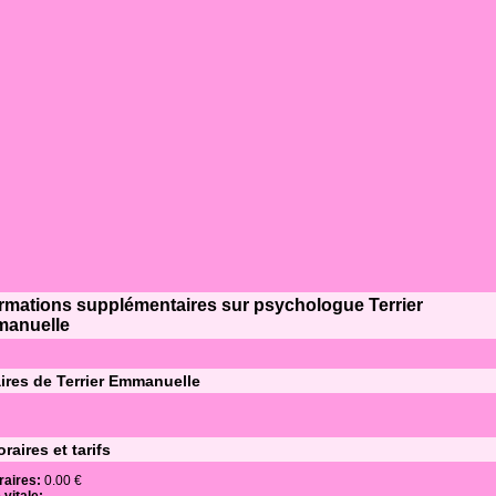
ormations supplémentaires sur psychologue Terrier
anuelle
ires de Terrier Emmanuelle
raires et tarifs
raires:
0.00 €