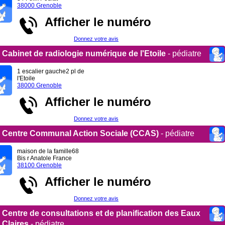
38000 Grenoble
Afficher le numéro
Donnez votre avis
Cabinet de radiologie numérique de l'Etoile
- pédiatre
1 escalier gauche2 pl de
l'Etoile
38000 Grenoble
Afficher le numéro
Donnez votre avis
Centre Communal Action Sociale (CCAS)
- pédiatre
maison de la famille68
Bis r Anatole France
38100 Grenoble
Afficher le numéro
Donnez votre avis
Centre de consultations et de planification des Eaux
Claires
- pédiatre