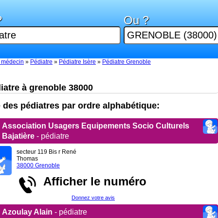
?
Ou ?
 médecin
»
Pédiatre
»
Pédiatre Isère
»
Pédiatre Grenoble
iatre à grenoble 38000
e des pédiatres par ordre alphabétique:
Association Usagers Equipements Socio Culturels
Bajatière
- pédiatre
secteur 119 Bis r René
Thomas
38000 Grenoble
Afficher le numéro
Donnez votre avis
Azoulay Alain
- pédiatre