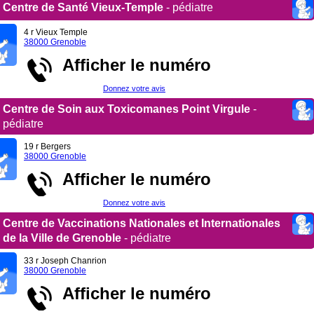
Centre de Santé Vieux-Temple
- pédiatre
4 r Vieux Temple
38000 Grenoble
Afficher le numéro
Donnez votre avis
Centre de Soin aux Toxicomanes Point Virgule
-
pédiatre
19 r Bergers
38000 Grenoble
Afficher le numéro
Donnez votre avis
Centre de Vaccinations Nationales et Internationales
de la Ville de Grenoble
- pédiatre
33 r Joseph Chanrion
38000 Grenoble
Afficher le numéro