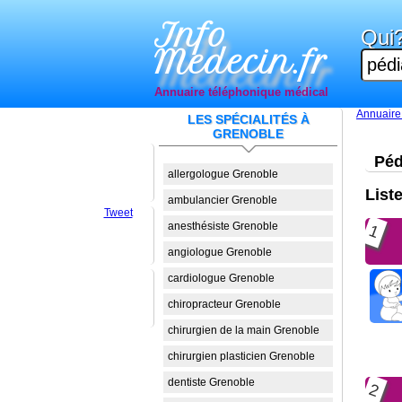
Info
Qui
Medecin.fr
Annuaire téléphonique médical
Annuaire
LES SPÉCIALITÉS À
GRENOBLE
Péd
allergologue Grenoble
List
ambulancier Grenoble
Tweet
anesthésiste Grenoble
1
angiologue Grenoble
cardiologue Grenoble
chiropracteur Grenoble
chirurgien de la main Grenoble
chirurgien plasticien Grenoble
dentiste Grenoble
2