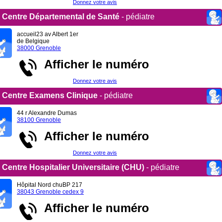
Donnez votre avis
Centre Départemental de Santé
- pédiatre
accueil23 av Albert 1er
de Belgique
38000 Grenoble
Afficher le numéro
Donnez votre avis
Centre Examens Clinique
- pédiatre
44 r Alexandre Dumas
38100 Grenoble
Afficher le numéro
Donnez votre avis
Centre Hospitalier Universitaire (CHU)
- pédiatre
Hôpital Nord chuBP 217
38043 Grenoble cedex 9
Afficher le numéro