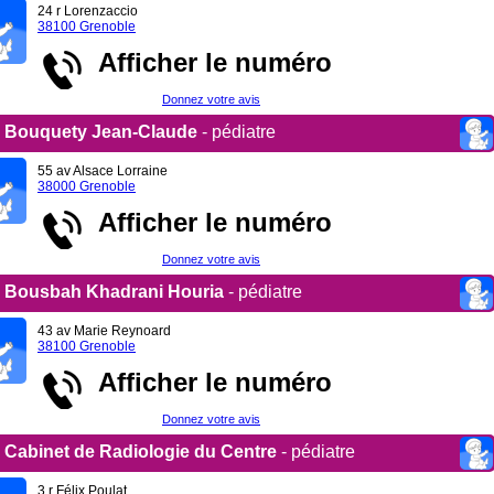
24 r Lorenzaccio
38100 Grenoble
Afficher le numéro
Donnez votre avis
Bouquety Jean-Claude
- pédiatre
55 av Alsace Lorraine
38000 Grenoble
Afficher le numéro
Donnez votre avis
Bousbah Khadrani Houria
- pédiatre
43 av Marie Reynoard
38100 Grenoble
Afficher le numéro
Donnez votre avis
Cabinet de Radiologie du Centre
- pédiatre
3 r Félix Poulat