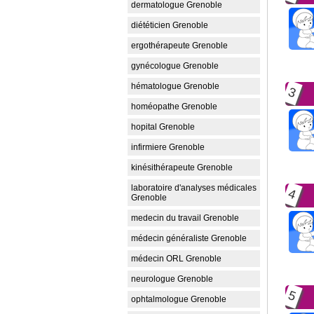
dermatologue Grenoble
diététicien Grenoble
ergothérapeute Grenoble
gynécologue Grenoble
hématologue Grenoble
3
homéopathe Grenoble
hopital Grenoble
infirmiere Grenoble
kinésithérapeute Grenoble
laboratoire d'analyses médicales
4
Grenoble
medecin du travail Grenoble
médecin généraliste Grenoble
médecin ORL Grenoble
neurologue Grenoble
5
ophtalmologue Grenoble