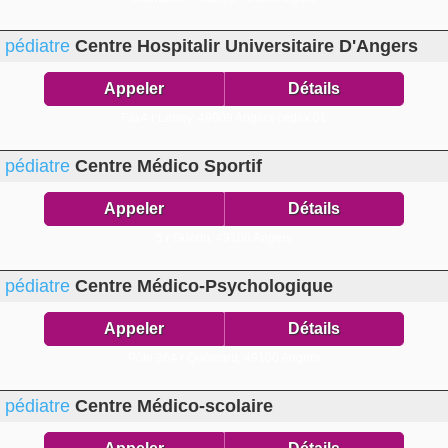
pédiatre
Centre Hospitalir Universitaire D'Angers
Appeler
Détails
Fax4 r Larrey,
49009 Angers cedex 01
pédiatre
Centre Médico Sportif
Appeler
Détails
5 r Guérin,
49100 Angers
pédiatre
Centre Médico-Psychologique
Appeler
Détails
Pôle 364 r Quémard,
49100 Angers
pédiatre
Centre Médico-scolaire