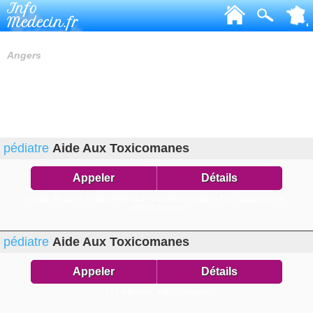
Info
Medecin.fr
PÉDIATRES
Angers
pédiatre
Aide Aux Toxicomanes
Appeler
Détails
centre de soins et de prévention en addictologie34 Bis r Saumuroise,
49000 Angers
pédiatre
Aide Aux Toxicomanes
Appeler
Détails
1 r La Boëtie,
49000 Angers