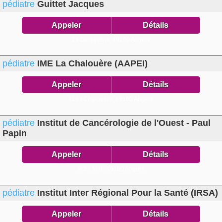
pédiatre
Guittet Jacques
Appeler
Détails
2 r Desjardins,
49100 Angers
pédiatre
IME La Chalouère (AAPEI)
Appeler
Détails
114 r Chalouère,
49100 Angers
pédiatre
Institut de Cancérologie de l'Ouest - Paul
Papin
Appeler
Détails
R 2 r Moll,
49100 Angers
pédiatre
Institut Inter Régional Pour la Santé (IRSA)
Appeler
Détails