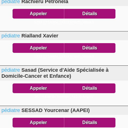
pédiatre
Rachieru Petronela
Appeler
Détails
CHU 4 r Larrey,
49933 Angers cedex 9
pédiatre
Rialland Xavier
Appeler
Détails
CHU 4 r Larrey,
49933 Angers cedex 9
pédiatre
Sasad (Service d'Aide Spécialisée à
Domicile-Cancer et Enfance)
Appeler
Détails
58 r Haute de Reculée,
49100 Angers
pédiatre
SESSAD Yourcenar (AAPEI)
Appeler
Détails