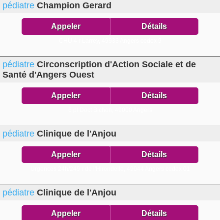
pédiatre
Champion Gerard
Appeler
Détails
CHU 4 r Larrey,
49933 Angers cedex 9
pédiatre
Circonscription d'Action Sociale et de
Santé d'Angers Ouest
Appeler
Détails
6 pl Doct Bichon,
49000 Angers
pédiatre
Clinique de l'Anjou
Appeler
Détails
Urgences 24h/249 r de l'Hirondelle,
49044 Angers cedex 01
pédiatre
Clinique de l'Anjou
Appeler
Détails