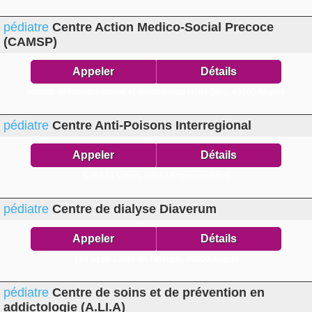
pédiatre
Centre Action Medico-Social Precoce
(CAMSP)
Appeler
Détails
enfants déficients moteurs et sensorielsav Hôtel Dieu,
49100 Angers
pédiatre
Centre Anti-Poisons Interregional
Appeler
Détails
CHU 4 r Larrey,
49933 Angers cedex 9
pédiatre
Centre de dialyse Diaverum
Appeler
Détails
146 sq de Lattre de Tassigny,
49000 Angers
pédiatre
Centre de soins et de prévention en
addictologie (A.LI.A)