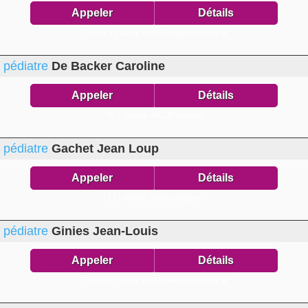
Appeler
Détails
CHU 4 r Larrey,
49933 Angers cedex 9
pédiatre
De Backer Caroline
Appeler
Détails
78 r Volney,
49100 Angers
pédiatre
Gachet Jean Loup
Appeler
Détails
12 r Rivoli,
49000 Angers
pédiatre
Ginies Jean-Louis
Appeler
Détails
CHU 4 r Larrey,
49933 Angers cedex 9