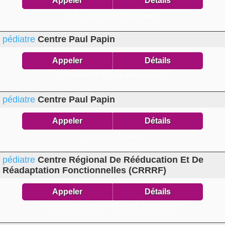
Appeler
Détails
26 Bis r Victor Hugo,
49100 Angers
pédiatre
Centre Paul Papin
Appeler
Détails
STANDARDR 2 r Moll,
49033 Angers
pédiatre
Centre Paul Papin
Appeler
Détails
2 r Moll,
49100 Angers
pédiatre
Centre Régional De Rééducation Et De
Réadaptation Fonctionnelles (CRRRF)
Appeler
Détails
services économiquesr Capucins,
49100 Angers