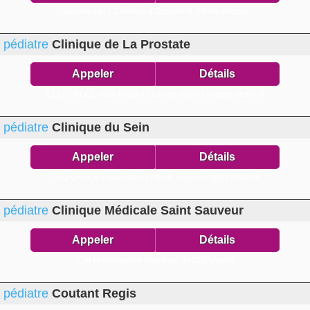
Standard87 r Château d'Orgemont,
49000 Angers
pédiatre
Clinique de La Prostate
Appeler
Détails
CHU CRLCC Paul Papin4 r Larrey,
49933 Angers cedex 9
pédiatre
Clinique du Sein
Appeler
Détails
CHU CRLCC Paul Papin2 r Moll,
49933 Angers cedex 9
pédiatre
Clinique Médicale Saint Sauveur
Appeler
Détails
2 pl Monseigneur Rumeau,
49100 Angers
pédiatre
Coutant Regis