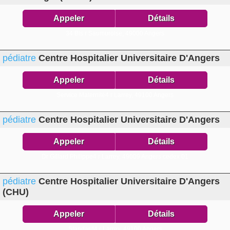
Appeler
Détails
34 Bis r Saumuroise,
49000 Angers
pédiatre
Centre Hospitalier Universitaire D'Angers
Appeler
Détails
Service Maternité4 r Larrey,
49100 Angers
pédiatre
Centre Hospitalier Universitaire D'Angers
Appeler
Détails
Dr Gillard Philippe4 r Larrey,
49009 Angers cedex 01
pédiatre
Centre Hospitalier Universitaire D'Angers
(CHU)
Appeler
Détails
Standard4 r Larrey,
49100 Angers