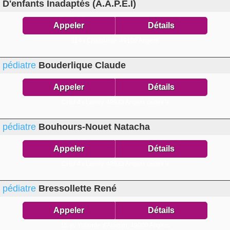
D'enfants Inadaptés (A.A.P.E.I)
Appeler
Détails
114 r Chalouère,
49100 Angers
pédiatre
Bouderlique Claude
Appeler
Détails
CHU 4 r Larrey,
49933 Angers cedex 9
pédiatre
Bouhours-Nouet Natacha
Appeler
Détails
CHU 4 r Larrey,
49933 Angers cedex 9
pédiatre
Bressollette René
Appeler
Détails
15 av Yolande d'Aragon,
49000 Angers