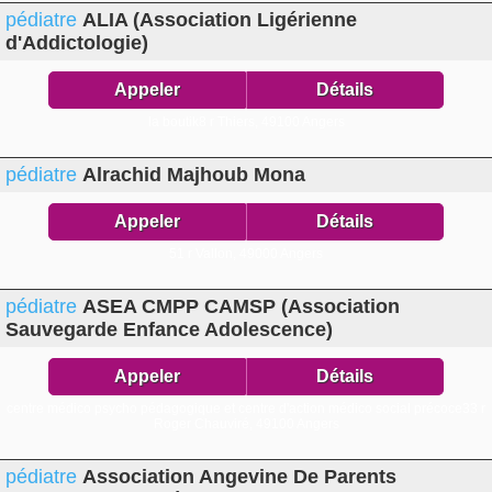
pédiatre
ALIA (Association Ligérienne
d'Addictologie)
Appeler
Détails
la boutik8 r Thiers,
49100 Angers
pédiatre
Alrachid Majhoub Mona
Appeler
Détails
51 r Vallon,
49000 Angers
pédiatre
ASEA CMPP CAMSP (Association
Sauvegarde Enfance Adolescence)
Appeler
Détails
centre médico psycho pédagogique et centre d'action médico social précoce33 r
Roger Chauviré,
49100 Angers
pédiatre
Association Angevine De Parents