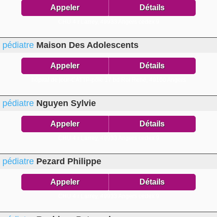
Appeler
Détails
CHU 4 r Larrey,
49933 Angers cedex 9
pédiatre
Maison Des Adolescents
Appeler
Détails
hôpital de jour-CATTP-pôle 17 bd Roi René,
49100 Angers
pédiatre
Nguyen Sylvie
Appeler
Détails
CHU 4 r Larrey,
49933 Angers cedex 9
pédiatre
Pezard Philippe
Appeler
Détails
CHU 4 r Larrey,
49933 Angers cedex 9