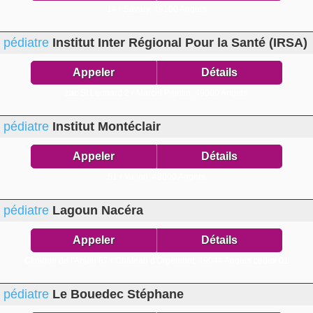
14 r Savary,
49100 Angers
pédiatre
Institut Inter Régional Pour la Santé (IRSA)
Appeler
Détails
zac St Leonard 2 r Marcel Pajotin,
49000 Angers
pédiatre
Institut Montéclair
Appeler
Détails
51 r Vallon,
49000 Angers
pédiatre
Lagoun Nacéra
Appeler
Détails
Clinique de l'Anjou 87 r Château d'Orgemont,
49044 Angers cedex 01
pédiatre
Le Bouedec Stéphane