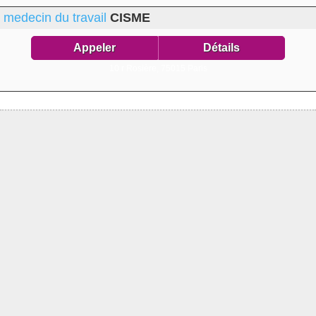
medecin du travail
CISME
Appeler
Détails
10 r Rosière,
75015 Paris