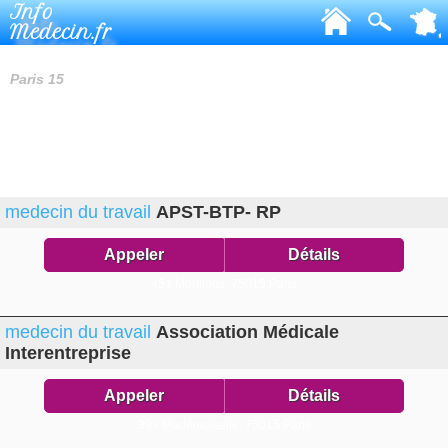
Info
Medecin.fr
MEDECINS DU TRAVAIL
Paris 15
medecin du travail
APST-BTP- RP
Appeler
Détails
45 r Morillons,
75015 Paris
medecin du travail
Association Médicale
Interentreprise
Appeler
Détails
39 r Mademoiselle,
75015 Paris