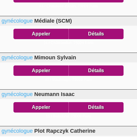
43 r Chaussée d'Antin,
75009 Paris
gynécologue
Médiale (SCM)
Appeler
Détails
14 r Châteaudun,
75009 Paris
gynécologue
Mimoun Sylvain
Appeler
Détails
45 r Maubeuge,
75009 Paris
gynécologue
Neumann Isaac
Appeler
Détails
15 r Bellefond,
75009 Paris
gynécologue
Plot Rapczyk Catherine