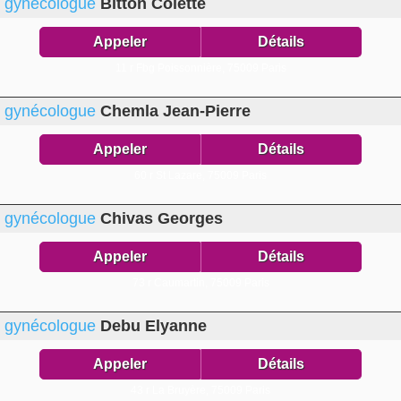
gynécologue
Bitton Colette
Appeler
Détails
11 r Fbg Poissonnière,
75009 Paris
gynécologue
Chemla Jean-Pierre
Appeler
Détails
60 r St Lazare,
75009 Paris
gynécologue
Chivas Georges
Appeler
Détails
73 r Caumartin,
75009 Paris
gynécologue
Debu Elyanne
Appeler
Détails
43 r La Bruyère,
75009 Paris