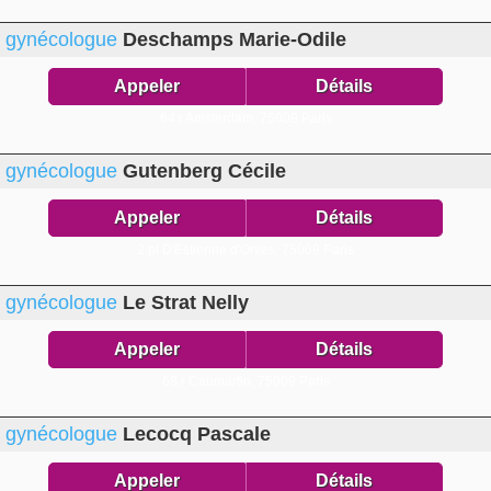
gynécologue
Deschamps Marie-Odile
Appeler
Détails
64 r Amsterdam,
75009 Paris
gynécologue
Gutenberg Cécile
Appeler
Détails
2 pl D'Estienne d'Orves,
75009 Paris
gynécologue
Le Strat Nelly
Appeler
Détails
68 r Caumartin,
75009 Paris
gynécologue
Lecocq Pascale
Appeler
Détails