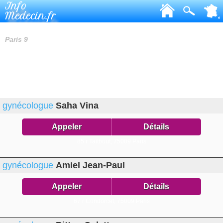
Info
Medecin.fr
GYNÉCOLOGUES
Paris 9
gynécologue
Saha Vina
Appeler
Détails
85 r Taitbout,
75009 Paris
gynécologue
Amiel Jean-Paul
Appeler
Détails
67 r Condorcet,
75009 Paris