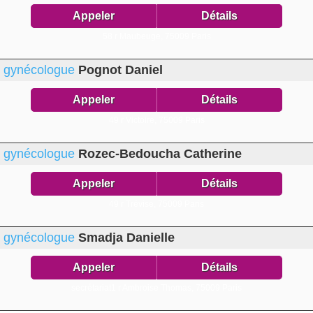
Appeler
Détails
58 r Maubeuge,
75009 Paris
gynécologue
Pognot Daniel
Appeler
Détails
49 r Victoire,
75009 Paris
gynécologue
Rozec-Bedoucha Catherine
Appeler
Détails
49 r Trévise,
75009 Paris
gynécologue
Smadja Danielle
Appeler
Détails
secrétariat1 r Ambroise Thomas,
75009 Paris