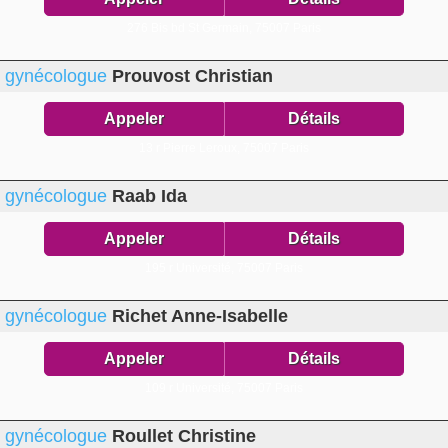
276 Bis bd St Germain,
75007 Paris
gynécologue
Prouvost Christian
Appeler
Détails
13 r Pierre Leroux,
75007 Paris
gynécologue
Raab Ida
Appeler
Détails
195 r Université,
75007 Paris
gynécologue
Richet Anne-Isabelle
Appeler
Détails
109 r Université,
75007 Paris
gynécologue
Roullet Christine