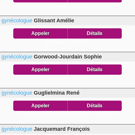
19 r Monsieur,
75007 Paris
gynécologue
Glissant Amélie
Appeler
Détails
65 bd Invalides,
75007 Paris
gynécologue
Gorwood-Jourdain Sophie
Appeler
Détails
64 av Bosquet,
75007 Paris
gynécologue
Guglielmina René
Appeler
Détails
Ent 1 Mal Harispe 28 av La Bourdonnais,
75007 Paris
gynécologue
Jacquemard François