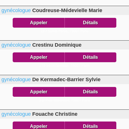
gynécologue
Coudreuse-Médevielle Marie
Appeler
Détails
16 r Saints Pères,
75007 Paris
gynécologue
Crestinu Dominique
Appeler
Détails
276 bd St Germain,
75007 Paris
gynécologue
De Kermadec-Barrier Sylvie
Appeler
Détails
3 pl Prés Mithouard,
75007 Paris
gynécologue
Fouache Christine
Appeler
Détails