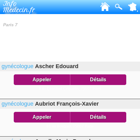
Info
Medecin.fr
GYNÉCOLOGUES
Paris 7
gynécologue
Ascher Edouard
Appeler
Détails
8 av Constant Coquelin,
75007 Paris
gynécologue
Aubriot François-Xavier
Appeler
Détails
81 av Bosquet,
75007 Paris