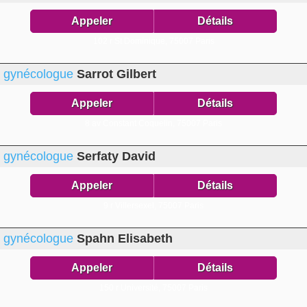
Appeler
Détails
102 r St Dominique,
75007 Paris
gynécologue
Sarrot Gilbert
Appeler
Détails
8 av Constant Coquelin,
75007 Paris
gynécologue
Serfaty David
Appeler
Détails
9 r Villersexel,
75007 Paris
gynécologue
Spahn Elisabeth
Appeler
Détails
150 r Université,
75007 Paris