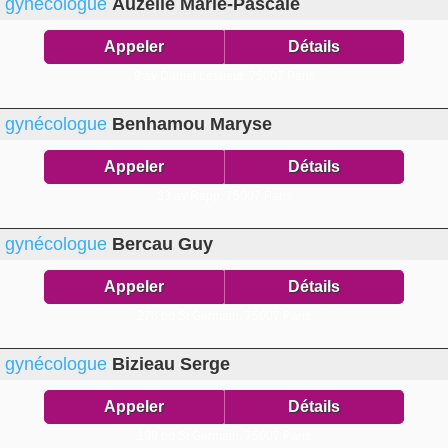
gynécologue
Auzelle Marie-Pascale
Appeler
Détails
9 av Daniel Lesueur,
75007 Paris
gynécologue
Benhamou Maryse
Appeler
Détails
33 av Rapp,
75007 Paris
gynécologue
Bercau Guy
Appeler
Détails
276 bd St Germain,
75007 Paris
gynécologue
Bizieau Serge
Appeler
Détails
199 bd St Germain,
75007 Paris