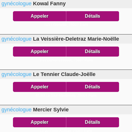
gynécologue
Kowal Fanny
Appeler
Détails
105 r Grenelle,
75007 Paris
gynécologue
La Veissière-Deletraz Marie-Noëlle
Appeler
Détails
9 av Daniel Lesueur,
75007 Paris
gynécologue
Le Tennier Claude-Joëlle
Appeler
Détails
41 bd La Tour-Maubourg,
75007 Paris
gynécologue
Mercier Sylvie
Appeler
Détails
12 av Emile Acollas,
75007 Paris