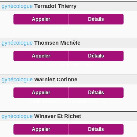
gynécologue
Terradot Thierry
Appeler
Détails
53 r Varenne,
75007 Paris
gynécologue
Thomsen Michèle
Appeler
Détails
19 r Monsieur,
75007 Paris
gynécologue
Warniez Corinne
Appeler
Détails
cabinet médical193 bd St Germain,
75007 Paris
gynécologue
Winaver Et Richet
Appeler
Détails