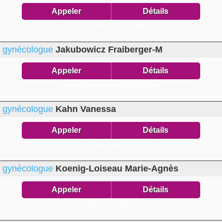
Appeler
Détails
14 r Chomel,
75007 Paris
gynécologue
Jakubowicz Fraiberger-M
Appeler
Détails
36 av La Motte Picquet,
75007 Paris
gynécologue
Kahn Vanessa
Appeler
Détails
5 av Emile Deschanel,
75007 Paris
gynécologue
Koenig-Loiseau Marie-Agnès
Appeler
Détails
46 r Grenelle,
75007 Paris