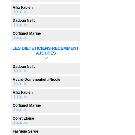
Allix Fabien
diététicien
Dadoun Nelly
diététicien
Coffignot Marine
diététicien
LES DIÉTÉTICIENS RÉCEMMENT
AJOUTÉS
Dadoun Nelly
diététicien
Ayard-Domeneghetti Nicole
diététicien
Allix Fabien
diététicien
Coffignot Marine
diététicien
Collet Eloise
diététicien
Farrugia Serge