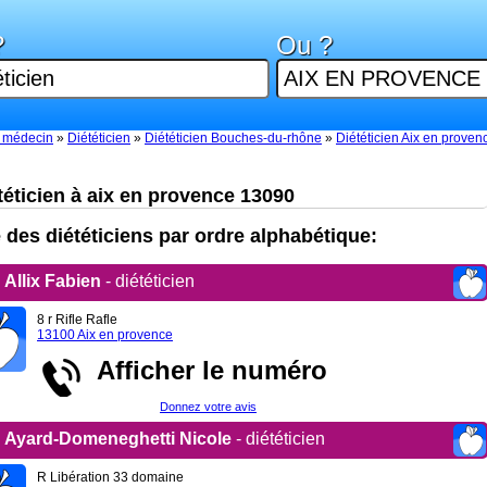
?
Ou ?
 médecin
»
Diététicien
»
Diététicien Bouches-du-rhône
»
Diététicien Aix en proven
téticien à aix en provence 13090
e des diététiciens par ordre alphabétique:
Allix Fabien
- diététicien
8 r Rifle Rafle
13100 Aix en provence
Afficher le numéro
Donnez votre avis
Ayard-Domeneghetti Nicole
- diététicien
R Libération 33 domaine