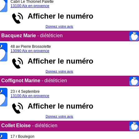
Cabri Le Tholonet Palette
13100 Aix en provence
Afficher le numéro
Donnez votre avis
Bacquez Marie
- diététicien
48 av Pierre Brossolette
13090 Aix en provence
Afficher le numéro
Donnez votre avis
Coffignot Marine
- diététicien
23 r 4 Septembre
13100 Aix en provence
Afficher le numéro
Donnez votre avis
Collet Eloise
- diététicien
17 r Boulegon