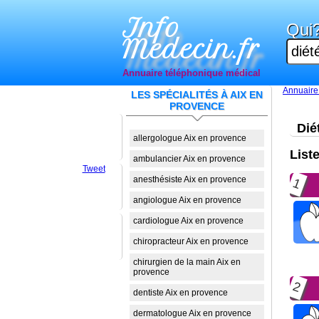
Info
Qui
Medecin.fr
Annuaire téléphonique médical
Annuaire
LES SPÉCIALITÉS À AIX EN
PROVENCE
Dié
allergologue Aix en provence
List
ambulancier Aix en provence
Tweet
anesthésiste Aix en provence
1
angiologue Aix en provence
cardiologue Aix en provence
chiropracteur Aix en provence
chirurgien de la main Aix en
provence
2
dentiste Aix en provence
dermatologue Aix en provence