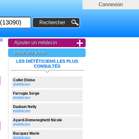
Connexion
ce
Ajouter un médecin
Inscrivez vous
LES DIÉTÉTICIENS LES PLUS
CONSULTÉS
Collet Eloise
diététicien
Farrugia Serge
diététicien
Dadoun Nelly
diététicien
Ayard-Domeneghetti Nicole
diététicien
Bacquez Marie
diététicien