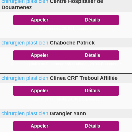
chirurgien plasticien
Centre Hospitalier de
Douarnenez
Appeler
Détails
85 r Laennec,
29100 Douarnenez
chirurgien plasticien
Chaboche Patrick
Appeler
Détails
Centre Hospitalier de Douarnenez 85 r Laënnec,
29100 Douarnenez
chirurgien plasticien
Clinea CRF Tréboul Affiliée
Appeler
Détails
65 r ar Veret Tréboul,
29100 Douarnenez
chirurgien plasticien
Grangier Yann
Appeler
Détails