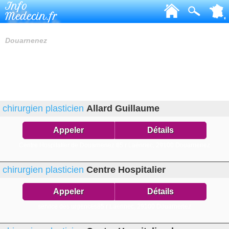
Info
Medecin.fr
CHIRURGIENS PLASTICIENS
Douarnenez
chirurgien plasticien
Allard Guillaume
Appeler
Détails
Centre Hospitalier de Douarnenez 85 r Laënnec,
29100 Douarnenez
chirurgien plasticien
Centre Hospitalier
Appeler
Détails
service des urgences85 r Laennec,
29100 Douarnenez